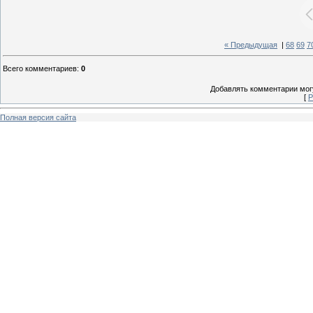
« Предыдущая
|
68
69
7
Всего комментариев
:
0
Добавлять комментарии могу
[
Р
Полная версия сайта