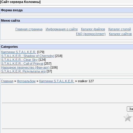
[
Сайт сервера Коломны
]
Форма входа
Меню сайта
Главная страница
Информация о сайте
Каталог файлов
Каталог статей
FAQ (вопрос/ответ)
Каталог сайтов
Categories
Картинки S.T.A.L.K.E.R.
[179]
S.T.A.L.K.E.R.: Shadow of Chernobyl
[218]
S.T.A.L.K.E.R.: Clear Sky
[124]
S.T.A.L.K.E.R.: Call of Pripyat
[257]
Народное творчество (Фан-арт)
[106]
S.T.A.L.K.E.R. Результаты игр
[37]
Главная
»
Фотоальбом
»
Картинки S.T.A.L.K.E.R.
» stalker 127