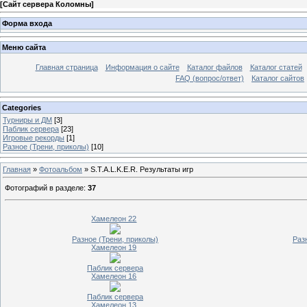
[
Сайт сервера Коломны
]
Форма входа
Меню сайта
Главная страница
Информация о сайте
Каталог файлов
Каталог статей
FAQ (вопрос/ответ)
Каталог сайтов
Categories
Турниры и ДМ
[3]
Паблик сервера
[23]
Игровые рекорды
[1]
Разное (Трени, приколы)
[10]
Главная
»
Фотоальбом
» S.T.A.L.K.E.R. Результаты игр
Фотографий в разделе
:
37
Хамелеон 22
Разное (Трени, приколы)
Раз
Хамелеон 19
Паблик сервера
Хамелеон 16
Паблик сервера
Хамелеон 13