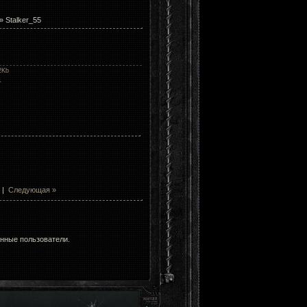
» Stalker_55
2Kb
1
|
Следующая »
анные пользователи.