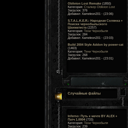
Oblivion Lost Remake
(1850)
Категория:
Сталкер Oblivion Lost
Загрузок: 376
Добавил: Xameleon201 - (23:06)
S.T.A.L.K.E.R.: Народная Солянка +
Поиски чернобыльского
Шахматиста
(2257)
Категория:
Тени Чернобыля
Загрузок: 284
Добавил: Xameleon201 - (23:03)
Build 2004 Style Addon by power-cat
(1463)
Категория:
Тени Чернобыля
Загрузок: 268
Добавил: Xameleon201 - (23:01)
Случайные файлы
Inferno: Путь к мечте BY ALEX +
Патч 1.0004
(733)
Категория:
Тени Чернобыля
Загрузок: 239