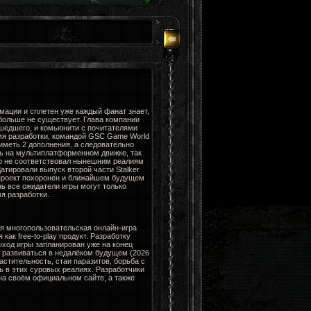
мации и сплетен уже каждый фанат знает,
больше не существует. Глава компании
ошедшего, и комьюнити с почитателями
мя разработки, командой GSC Game World
 иметь 2 дополнения, а следовательно
ть на мультиплатформенном движке, так
ю не соответствовал нынешним реалиям
Датировали выпуск второй части Stalker
 проект похоронен и ближайшем будущем
нь все ожидатели игры могут только
я разработки.
я многопользовательская онлайн-игра
ак free-to-play продукт. Разработку
ыход игры запланирован уже на конец
н развиваться в недалёком будущем (2026
стительность, стаи паразитов, борьба с
ь в этих суровых реалиях. Разработчики
а своём официальном сайте, а также