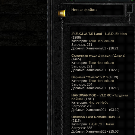
Новые файлы
.R.E.K.L.A.T.S Land - L.S.D. Edition
(1988)
Категория:
Тени Чернобыля
Загрузок: 271
Добавил: Xameleon201 - (16:21)
Сюжетная модификация 'Диана'
(1465)
Категория:
Тени Чернобыля
Загрузок: 271
Добавил: Xameleon201 - (16:20)
Вариант "Омега" v 2.0
(1679)
Категория:
Тени Чернобыля
Загрузок: 284
Добавил: Xameleon201 - (16:18)
HARDWARMOD - v3.2 RC «Трудная
война»
(1781)
Категория:
Чистое Небо
Загрузок: 280
Добавил: Xameleon201 - (03:19)
Oblivion Lost Remake Патч 1.1
(2115)
Категория:
ТЧ,ЧН,ЗП Патчи
Загрузок: 355
Добавил: Xameleon201 - (15:06)