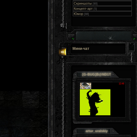
Скриншоты
[90]
Концепт-арт
[5]
Юмор
[88]
Мини-чат