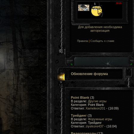
Для добавления необходима
авторизация
Правила
|
Сообщить о спаме
Обновление форума
Point Blank
(3)
В разделе:
Другие игры
Категория: Point Blank
Ответил:
Xameleon201
- (16:09)
Трейдинг
(3)
В разделе:
Форумные игры
Категория: Трейдинг
Ответил:
ziyekore437
- (16:04)
Видеоприколы
(13)