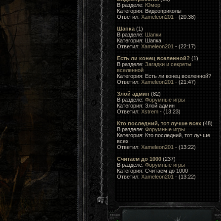
В разделе:
Юмор
Категория: Видеоприколы
Ответил:
Xameleon201
- (20:38)
Шапка
(1)
В разделе:
Шапки
Категория: Шапка
Ответил:
Xameleon201
- (22:17)
Есть ли конец вселенной?
(1)
В разделе:
Загадки и секреты
вселенной
Категория: Есть ли конец вселенной?
Ответил:
Xameleon201
- (21:47)
Злой админ
(82)
В разделе:
Форумные игры
Категория: Злой админ
Ответил:
Xstrem
- (13:23)
Кто последний, тот лучше всеx
(48)
В разделе:
Форумные игры
Категория: Кто последний, тот лучше
всеx
Ответил:
Xameleon201
- (13:22)
Считаем до 1000
(237)
В разделе:
Форумные игры
Категория: Считаем до 1000
Ответил:
Xameleon201
- (13:22)