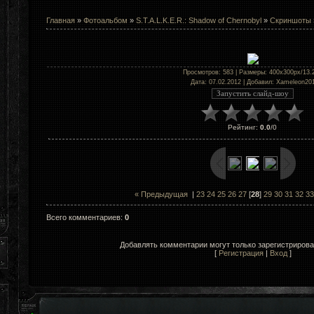
Главная
»
Фотоальбом
»
S.T.A.L.K.E.R.: Shadow of Chernobyl
»
Скриншоты
Просмотров
: 583 |
Размеры
: 400x300px/13.
Дата
: 07.02.2012 |
Добавил
:
Xameleon20
Рейтинг
:
0.0
/
0
« Предыдущая
|
23
24
25
26
27
[
28
]
29
30
31
32
33
Всего комментариев
:
0
Добавлять комментарии могут только зарегистриров
[
Регистрация
|
Вход
]