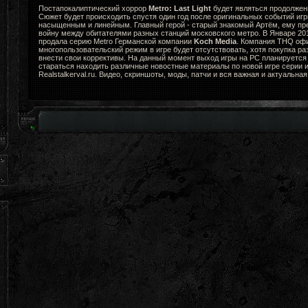
Постапокалиптический хоррор
Metro: Last Light
будет являться продолжени
Сюжет будет происходить спустя один год после оригинальных событий игр
насыщенным и линейным. Главный герой - старый знакомый Артём, ему пр
войну между обитателями разных станций московского метро. В Январе 2
продала серию Metro Германской компании
Koch Media
. Компания THQ офи
многопользовательский режим в игре будет отсутствовать, хотя покупка ра
внести свои коррективы. На данный момент выход игры на PC планируется 
стараться находить различные новостные материалы по новой игре серии и
Realstalkerval.ru. Видео, скриншоты, моды, патчи и вся важная и актуальна