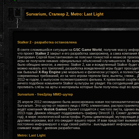
Survarium, Сталкер 2, Metro: Last Light
Stalker 2 - разработка остановлена
В свете сложившейся ситуации на
GSC Game World
, получив массу инфор
что проект
Stalker 2
закрыт и его разработка заморожена, а сама компания 
Григорович Сергей Константинович не пояснил тонкостей и нюансов произ
игры не получили никаких официальных объяснений случившегося. Во вре
было обещано многое, а именно: Stalker 2, как и вожделенный Stalker будет
можно назвать его трилогией; разработка вожделенной игры будет проходи
как бывалый
X-Ray Engine
уже морально и физически устарел, и полность
современных требований, из-за чего игроки терпели баги, вылеты, глюки... 
2012-м годом, с выпуском полнометражного фильма. К превеликой скорби
ничего подобное комьюнити Stalker культуры не увидит. На сегодняшний де
проливать слёзы на арты и материалы которые были получены ещё во врем
Survarium - free2play MMO-шутер
25 апреля 2012 неожиданно была анонсирована новая постапокалиптическа
Survarium. Это шутер от первого лица с RPG элементами, распространяется к
ведёт компания
Vostok Games
Проект создаётся с чистого листа, однако в
2013 года. Движок обещает поддерживать графику DirectX 11. Сюжет долже
год), в мире экологической катастрофы. Руины цивилизаций, мутирующая ра
другими игроками, всё это ожидает вашего героя. И вам предстоит выживат
постоянно информируют о ходе своей работы : выкладывают информацию н
снимают видео - дневник разработчика.
Metro: Last Light