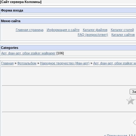
[
Сайт сервера Коломны
]
Форма входа
Меню сайта
Главная страница
Информация о сайте
Каталог файлов
Каталог статей
FAQ (вопрос/ответ)
Каталог сайтов
Categories
Арт, фан-арт, обои stalker wallpaper
[106]
Главная
»
Фотоальбом
»
Народное творчество (Фан-арт)
»
Арт, фан-арт, обои stalker w
« Предыдущая
|
3
4