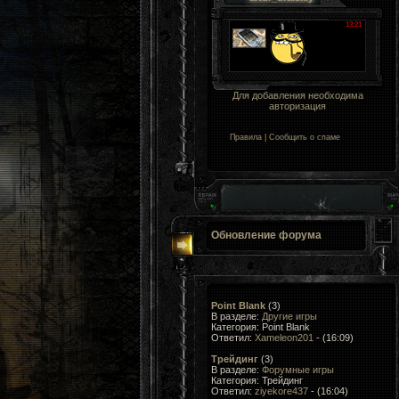
Для добавления необходима
авторизация
Правила
|
Сообщить о спаме
Обновление форума
Point Blank
(3)
В разделе:
Другие игры
Категория: Point Blank
Ответил:
Xameleon201
- (16:09)
Трейдинг
(3)
В разделе:
Форумные игры
Категория: Трейдинг
Ответил:
ziyekore437
- (16:04)