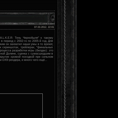
07.03.2012, 22:01
A.L.K.E.R: Тень Чернобыля" к такому
 период с 2002-го по 2005-й год. Для
аким он захватил наши умы в то время;
ых скриншотах, трейлерах, "финальных
роцесса разработки игры (билдах): это
мной Долине, сценка с сумасшедшим в
 укрытие хромой походкой при сильном
 DX9-рендера, и много чего ещё...