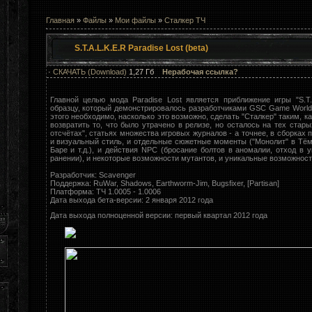
Главная
»
Файлы
»
Мои файлы
»
Сталкер ТЧ
S.T.A.L.K.E.R Paradise Lost (beta)
·
СКАЧАТЬ (Download)
1,27 Гб
Нерабочая ссылка?
Главной целью мода Paradise Lost является приближение игры "S.T.
образцу, который демонстрировалось разработчиками GSC Game World в
этого необходимо, насколько это возможно, сделать "Сталкер" таким, к
возвратить то, что было утрачено в релизе, но осталось на тех стар
отсчётах", статьях множества игровых журналов - а точнее, в сборках п
и визуальный стиль, и отдельные сюжетные моменты ("Монолит" в Тё
Баре и т.д.), и действия NPC (бросание болтов в аномалии, отход в
ранении), и некоторые возможности мутантов, и уникальные возможности
Разработчик: Scavenger
Поддержка: RuWar, Shadows, Earthworm-Jim, Bugsfixer, [Partisan]
Платформа: ТЧ 1.0005 - 1.0006
Дата выхода бета-версии: 2 января 2012 года
Дата выхода полноценной версии: первый квартал 2012 года