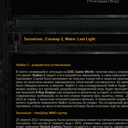
[
Регистрация
|
Вход
]
Survarium, Сталкер 2, Metro: Last Light
Stalker 2 - разработка остановлена
В свете сложившейся ситуации на
GSC Game World
, получив массу инфор
что проект
Stalker 2
закрыт и его разработка заморожена, а сама компания 
Григорович Сергей Константинович не пояснил тонкостей и нюансов произ
игры не получили никаких официальных объяснений случившегося. Во вре
было обещано многое, а именно: Stalker 2, как и вожделенный Stalker будет
можно назвать его трилогией; разработка вожделенной игры будет проходи
как бывалый
X-Ray Engine
уже морально и физически устарел, и полность
современных требований, из-за чего игроки терпели баги, вылеты, глюки... 
2012-м годом, с выпуском полнометражного фильма. К превеликой скорби
ничего подобное комьюнити Stalker культуры не увидит. На сегодняшний де
проливать слёзы на арты и материалы которые были получены ещё во врем
Survarium - free2play MMO-шутер
25 апреля 2012 неожиданно была анонсирована новая постапокалиптическа
Survarium. Это шутер от первого лица с RPG элементами, распространяется к
ведёт компания
Vostok Games
Проект создаётся с чистого листа, однако в