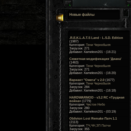
Новые файлы
.R.E.K.L.A.T.S Land - L.S.D. Edition
(1987)
Категория:
Тени Чернобыля
Загрузок: 271
Добавил: Xameleon201 - (16:21)
Сюжетная модификация 'Диана'
(1463)
Категория:
Тени Чернобыля
Загрузок: 271
Добавил: Xameleon201 - (16:20)
Вариант "Омега" v 2.0
(1677)
Категория:
Тени Чернобыля
Загрузок: 284
Добавил: Xameleon201 - (16:18)
HARDWARMOD - v3.2 RC «Трудная
война»
(1779)
Категория:
Чистое Небо
Загрузок: 280
Добавил: Xameleon201 - (03:19)
Oblivion Lost Remake Патч 1.1
(2113)
Категория:
ТЧ,ЧН,ЗП Патчи
Загрузок: 355