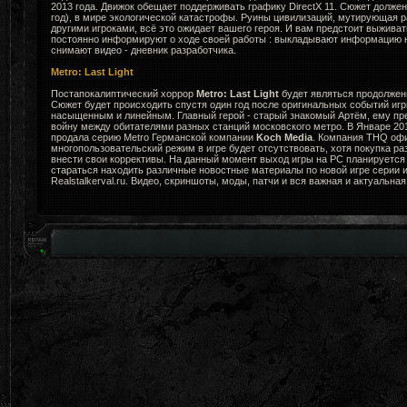
2013 года. Движок обещает поддерживать графику DirectX 11. Сюжет долже
год), в мире экологической катастрофы. Руины цивилизаций, мутирующая ра
другими игроками, всё это ожидает вашего героя. И вам предстоит выживат
постоянно информируют о ходе своей работы : выкладывают информацию н
снимают видео - дневник разработчика.
Metro: Last Light
Постапокалиптический хоррор
Metro: Last Light
будет являться продолжени
Сюжет будет происходить спустя один год после оригинальных событий игр
насыщенным и линейным. Главный герой - старый знакомый Артём, ему пр
войну между обитателями разных станций московского метро. В Январе 2
продала серию Metro Германской компании
Koch Media
. Компания THQ офи
многопользовательский режим в игре будет отсутствовать, хотя покупка ра
внести свои коррективы. На данный момент выход игры на PC планируется 
стараться находить различные новостные материалы по новой игре серии и
Realstalkerval.ru. Видео, скриншоты, моды, патчи и вся важная и актуальна