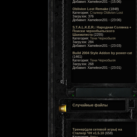
Добавил: Xameleon201 - (15:06)
Oblivion Lost Remake
(1848)
Категория:
Сталкер Oblivion Lost
Загрузок: 376
Добавил: Xameleon201 - (23:06)
S.T.A.L.K.E.R.: Народная Солянка +
Поиски чернобыльского
Шахматиста
(2255)
Категория:
Тени Чернобыля
Загрузок: 284
Добавил: Xameleon201 - (23:03)
Build 2004 Style Addon by power-cat
(1461)
Категория:
Тени Чернобыля
Загрузок: 268
Добавил: Xameleon201 - (23:01)
Случайные файлы
Тренер(для сетевой игры) на
Сталкер ЧН v1.5.10
(658)
Категория:
Читы