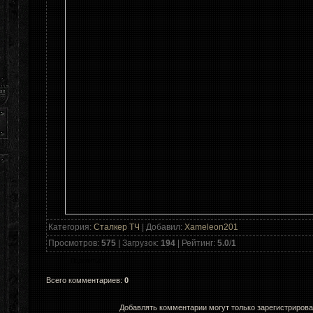
Категория
:
Сталкер ТЧ
|
Добавил
:
Xameleon201
Просмотров
:
575
|
Загрузок
:
194
|
Рейтинг
:
5.0
/
1
Поделиться…
Всего комментариев
:
0
Добавлять комментарии могут только зарегистриров