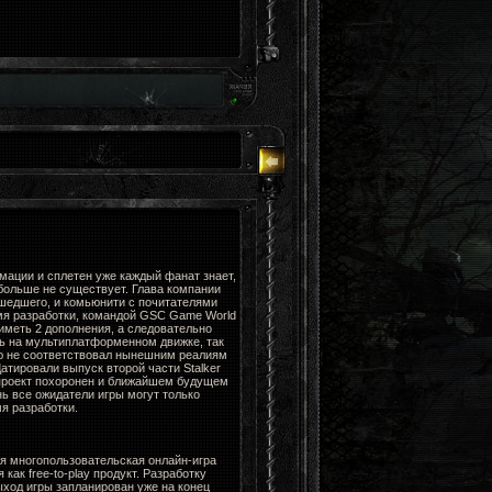
мации и сплетен уже каждый фанат знает,
больше не существует. Глава компании
ошедшего, и комьюнити с почитателями
мя разработки, командой GSC Game World
 иметь 2 дополнения, а следовательно
ть на мультиплатформенном движке, так
ю не соответствовал нынешним реалиям
Датировали выпуск второй части Stalker
 проект похоронен и ближайшем будущем
нь все ожидатели игры могут только
я разработки.
я многопользовательская онлайн-игра
ак free-to-play продукт. Разработку
ыход игры запланирован уже на конец