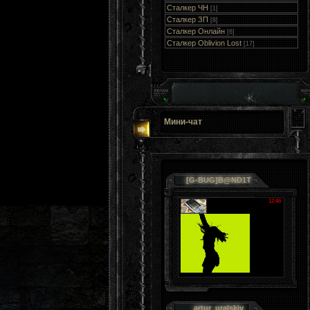
Сталкер ЧН
[1]
Сталкер ЗП
[8]
Сталкер Онлайн
[6]
Сталкер Oblivion Lost
[17]
Мини-чат