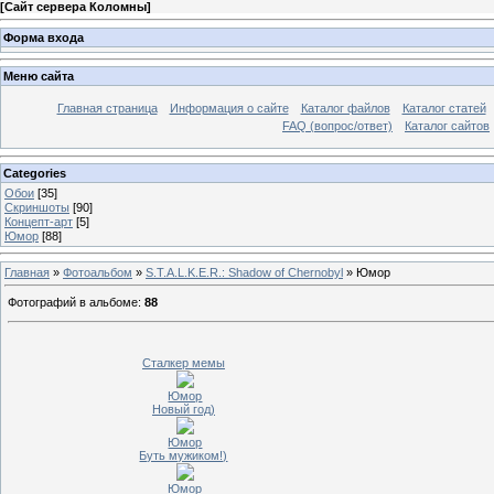
[
Сайт сервера Коломны
]
Форма входа
Меню сайта
Главная страница
Информация о сайте
Каталог файлов
Каталог статей
FAQ (вопрос/ответ)
Каталог сайтов
Categories
Обои
[35]
Скриншоты
[90]
Концепт-арт
[5]
Юмор
[88]
Главная
»
Фотоальбом
»
S.T.A.L.K.E.R.: Shadow of Chernobyl
» Юмор
Фотографий в альбоме
:
88
Сталкер мемы
Юмор
Новый год)
Юмор
Буть мужиком!)
Юмор