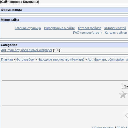
[
Сайт сервера Коломны
]
Форма входа
Меню сайта
Главная страница
Информация о сайте
Каталог файлов
Каталог статей
FAQ (вопрос/ответ)
Каталог сайтов
Categories
Арт, фан-арт, обои stalker wallpaper
[106]
Главная
»
Фотоальбом
»
Народное творчество (Фан-арт)
»
Арт, фан-арт, обои stalker w
« Предыдущая
|
79
80
8