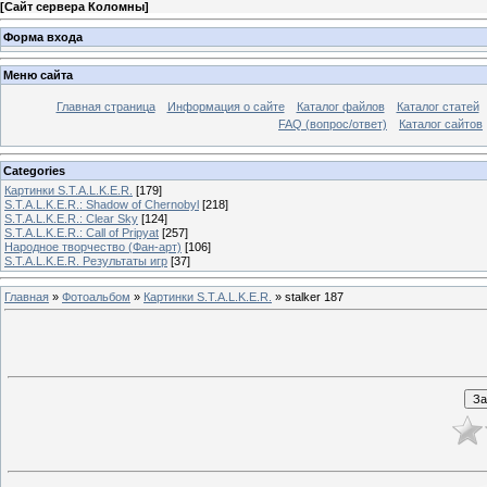
[
Сайт сервера Коломны
]
Форма входа
Меню сайта
Главная страница
Информация о сайте
Каталог файлов
Каталог статей
FAQ (вопрос/ответ)
Каталог сайтов
Categories
Картинки S.T.A.L.K.E.R.
[179]
S.T.A.L.K.E.R.: Shadow of Chernobyl
[218]
S.T.A.L.K.E.R.: Clear Sky
[124]
S.T.A.L.K.E.R.: Call of Pripyat
[257]
Народное творчество (Фан-арт)
[106]
S.T.A.L.K.E.R. Результаты игр
[37]
Главная
»
Фотоальбом
»
Картинки S.T.A.L.K.E.R.
» stalker 187