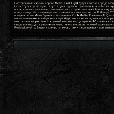
Постапокалиптический хоррор
Metro: Last Light
будет являться продолжени
Сюжет будет происходить спустя один год после оригинальных событий игр
насыщенным и линейным. Главный герой - старый знакомый Артём, ему пр
войну между обитателями разных станций московского метро. В Январе 2
продала серию Metro Германской компании
Koch Media
. Компания THQ офи
многопользовательский режим в игре будет отсутствовать, хотя покупка ра
внести свои коррективы. На данный момент выход игры на PC планируется 
стараться находить различные новостные материалы по новой игре серии и
Realstalkerval.ru. Видео, скриншоты, моды, патчи и вся важная и актуальна