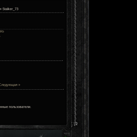
» Stalker_73
4Kb
1
Следующая »
анные пользователи.