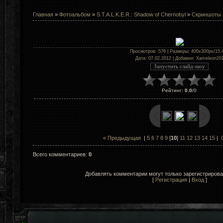
Главная
»
Фотоальбом
»
S.T.A.L.K.E.R.: Shadow of Chernobyl
»
Скриншоты
Просмотров
: 576 |
Размеры
: 400x300px/15.
Дата
: 07.02.2012 |
Добавил
:
Xameleon20
Рейтинг
:
0.0
/
0
« Предыдущая
|
5
6
7
8
9
[
10
]
11
12
13
14
15
|
Всего комментариев
:
0
Добавлять комментарии могут только зарегистриров
[
Регистрация
|
Вход
]