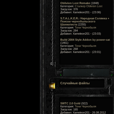
Oblivion Lost Remake
(1848)
Категория:
Сталкер Oblivion Lost
Загрузок: 376
Добавил: Xameleon201 - (23:06)
S.T.A.L.K.E.R.: Народная Солянка +
Поиски чернобыльского
Шахматиста
(2255)
Категория:
Тени Чернобыля
Загрузок: 284
Добавил: Xameleon201 - (23:03)
Build 2004 Style Addon by power-cat
(1461)
Категория:
Тени Чернобыля
Загрузок: 268
Добавил: Xameleon201 - (23:01)
Случайные файлы
SWTC 2.0 Gold
(922)
Категория:
Тени Чернобыля
Загрузок: 165
Добавил: Xameleon201 - 26.08.2012