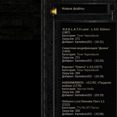
Новые файлы
.R.E.K.L.A.T.S Land - L.S.D. Edition
(1987)
Категория:
Тени Чернобыля
Загрузок: 271
Добавил: Xameleon201 - (16:21)
Сюжетная модификация 'Диана'
(1463)
Категория:
Тени Чернобыля
Загрузок: 271
Добавил: Xameleon201 - (16:20)
Вариант "Омега" v 2.0
(1677)
Категория:
Тени Чернобыля
Загрузок: 284
Добавил: Xameleon201 - (16:18)
HARDWARMOD - v3.2 RC «Трудная
война»
(1779)
Категория:
Чистое Небо
Загрузок: 280
Добавил: Xameleon201 - (03:19)
Oblivion Lost Remake Патч 1.1
(2113)
Категория:
ТЧ,ЧН,ЗП Патчи
Загрузок: 355
Добавил: Xameleon201 - (15:06)