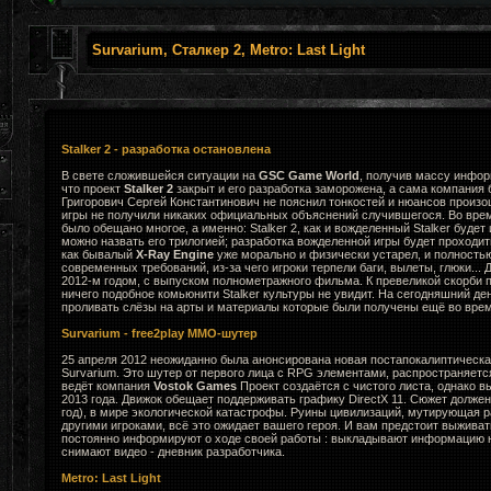
Survarium, Сталкер 2, Metro: Last Light
Stalker 2 - разработка остановлена
В свете сложившейся ситуации на
GSC Game World
, получив массу инфор
что проект
Stalker 2
закрыт и его разработка заморожена, а сама компания 
Григорович Сергей Константинович не пояснил тонкостей и нюансов произ
игры не получили никаких официальных объяснений случившегося. Во вре
было обещано многое, а именно: Stalker 2, как и вожделенный Stalker будет
можно назвать его трилогией; разработка вожделенной игры будет проходи
как бывалый
X-Ray Engine
уже морально и физически устарел, и полность
современных требований, из-за чего игроки терпели баги, вылеты, глюки... 
2012-м годом, с выпуском полнометражного фильма. К превеликой скорби
ничего подобное комьюнити Stalker культуры не увидит. На сегодняшний де
проливать слёзы на арты и материалы которые были получены ещё во врем
Survarium - free2play MMO-шутер
25 апреля 2012 неожиданно была анонсирована новая постапокалиптическа
Survarium. Это шутер от первого лица с RPG элементами, распространяется к
ведёт компания
Vostok Games
Проект создаётся с чистого листа, однако в
2013 года. Движок обещает поддерживать графику DirectX 11. Сюжет долже
год), в мире экологической катастрофы. Руины цивилизаций, мутирующая ра
другими игроками, всё это ожидает вашего героя. И вам предстоит выживат
постоянно информируют о ходе своей работы : выкладывают информацию н
снимают видео - дневник разработчика.
Metro: Last Light