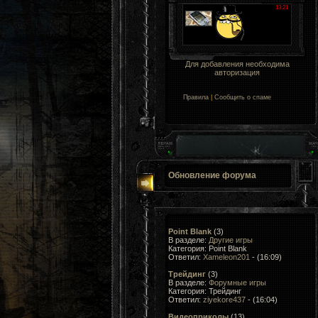
Для добавления необходима
авторизация
Правила
|
Сообщить о спаме
Обновление форума
Point Blank
(3)
В разделе:
Другие игры
Категория: Point Blank
Ответил:
Xameleon201
- (16:09)
Трейдинг
(3)
В разделе:
Форумные игры
Категория: Трейдинг
Ответил:
ziyekore437
- (16:04)
Видеоприколы
(13)