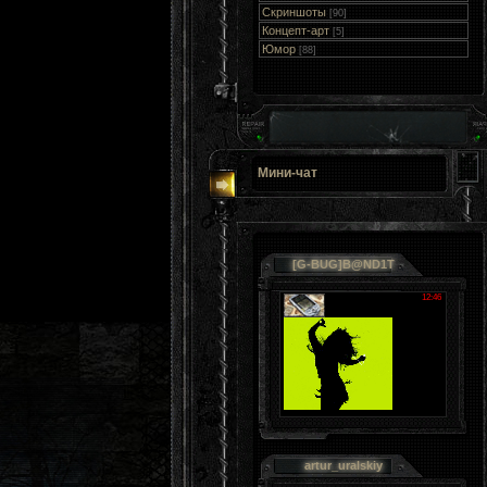
Скриншоты
[90]
Концепт-арт
[5]
Юмор
[88]
Мини-чат