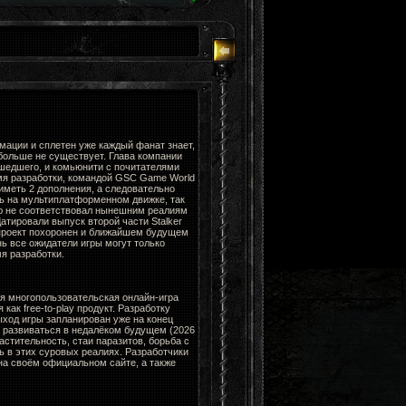
мации и сплетен уже каждый фанат знает,
больше не существует. Глава компании
ошедшего, и комьюнити с почитателями
мя разработки, командой GSC Game World
 иметь 2 дополнения, а следовательно
ть на мультиплатформенном движке, так
ю не соответствовал нынешним реалиям
Датировали выпуск второй части Stalker
 проект похоронен и ближайшем будущем
нь все ожидатели игры могут только
я разработки.
я многопользовательская онлайн-игра
ак free-to-play продукт. Разработку
ыход игры запланирован уже на конец
н развиваться в недалёком будущем (2026
стительность, стаи паразитов, борьба с
ь в этих суровых реалиях. Разработчики
а своём официальном сайте, а также