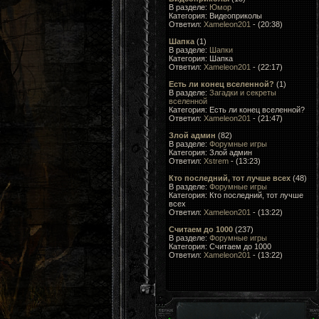
В разделе:
Юмор
Категория: Видеоприколы
Ответил:
Xameleon201
- (20:38)
Шапка
(1)
В разделе:
Шапки
Категория: Шапка
Ответил:
Xameleon201
- (22:17)
Есть ли конец вселенной?
(1)
В разделе:
Загадки и секреты
вселенной
Категория: Есть ли конец вселенной?
Ответил:
Xameleon201
- (21:47)
Злой админ
(82)
В разделе:
Форумные игры
Категория: Злой админ
Ответил:
Xstrem
- (13:23)
Кто последний, тот лучше всеx
(48)
В разделе:
Форумные игры
Категория: Кто последний, тот лучше
всеx
Ответил:
Xameleon201
- (13:22)
Считаем до 1000
(237)
В разделе:
Форумные игры
Категория: Считаем до 1000
Ответил:
Xameleon201
- (13:22)