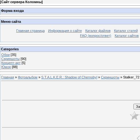
[
Сайт сервера Коломны
]
Форма входа
Меню сайта
Главная страница
Информация о сайте
Каталог файлов
Каталог статей
FAQ (вопрос/ответ)
Каталог сайтов
Categories
Обои
[35]
Скриншоты
[90]
Концепт-арт
[5]
Юмор
[88]
Главная
»
Фотоальбом
»
S.T.A.L.K.E.R.: Shadow of Chernobyl
»
Скриншоты
» Stalker_72