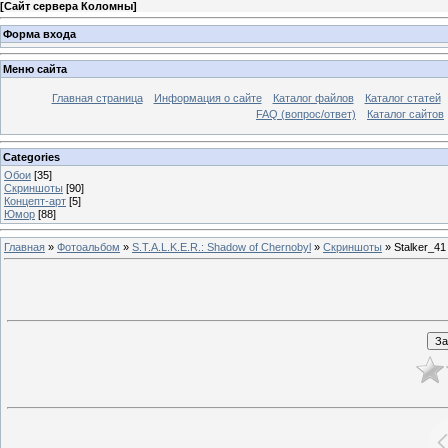
[
Сайт сервера Коломны
]
Форма входа
Меню сайта
Главная страница
Информация о сайте
Каталог файлов
Каталог статей
FAQ (вопрос/ответ)
Каталог сайтов
Categories
Обои
[35]
Скриншоты
[90]
Концепт-арт
[5]
Юмор
[88]
Главная
»
Фотоальбом
»
S.T.A.L.K.E.R.: Shadow of Chernobyl
»
Скриншоты
» Stalker_41