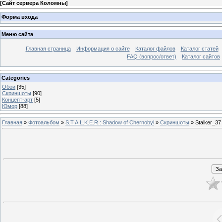
[
Сайт сервера Коломны
]
Форма входа
Меню сайта
Главная страница
Информация о сайте
Каталог файлов
Каталог статей
FAQ (вопрос/ответ)
Каталог сайтов
Categories
Обои
[35]
Скриншоты
[90]
Концепт-арт
[5]
Юмор
[88]
Главная
»
Фотоальбом
»
S.T.A.L.K.E.R.: Shadow of Chernobyl
»
Скриншоты
» Stalker_37