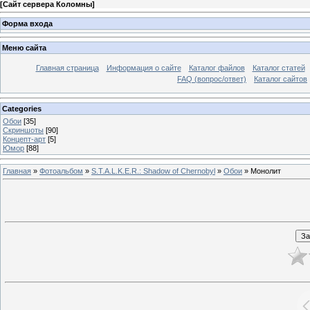
[
Сайт сервера Коломны
]
Форма входа
Меню сайта
Главная страница
Информация о сайте
Каталог файлов
Каталог статей
FAQ (вопрос/ответ)
Каталог сайтов
Categories
Обои
[35]
Скриншоты
[90]
Концепт-арт
[5]
Юмор
[88]
Главная
»
Фотоальбом
»
S.T.A.L.K.E.R.: Shadow of Chernobyl
»
Обои
» Монолит