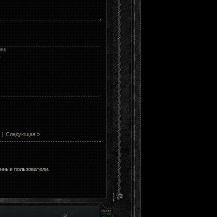
9Kb
1
|
Следующая »
анные пользователи.