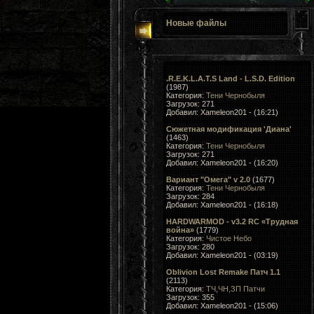
Новые файлы
.R.E.K.L.A.T.S Land - L.S.D. Edition
(1987)
Категория:
Тени Чернобыля
Загрузок: 271
Добавил: Xameleon201 - (16:21)
Сюжетная модификация 'Диана'
(1463)
Категория:
Тени Чернобыля
Загрузок: 271
Добавил: Xameleon201 - (16:20)
Вариант "Омега" v 2.0
(1677)
Категория:
Тени Чернобыля
Загрузок: 284
Добавил: Xameleon201 - (16:18)
HARDWARMOD - v3.2 RC «Трудная
война»
(1779)
Категория:
Чистое Небо
Загрузок: 280
Добавил: Xameleon201 - (03:19)
Oblivion Lost Remake Патч 1.1
(2113)
Категория:
ТЧ,ЧН,ЗП Патчи
Загрузок: 355
Добавил: Xameleon201 - (15:06)