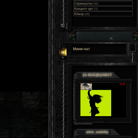
Скриншоты
[90]
Концепт-арт
[5]
Юмор
[88]
Мини-чат