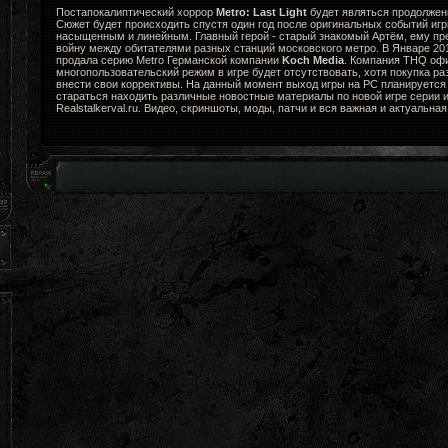
Постапокалиптический хоррор
Metro: Last Light
будет являться продолжени
Сюжет будет происходить спустя один год после оригинальных событий игр
насыщенным и линейным. Главный герой - старый знакомый Артём, ему пр
войну между обитателями разных станций московского метро. В Январе 2
продала серию Metro Германской компании
Koch Media
. Компания THQ офи
многопользовательский режим в игре будет отсутствовать, хотя покупка ра
внести свои коррективы. На данный момент выход игры на PC планируется 
стараться находить различные новостные материалы по новой игре серии и
Realstalkerval.ru. Видео, скриншоты, моды, патчи и вся важная и актуальна