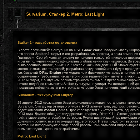
Survarium, Сталкер 2, Metro: Last Light
Stalker 2 - разработка остановлена
В свете сложившейся ситуации на
GSC Game World
, получив массу инфор
что проект
Stalker 2
закрыт и его разработка заморожена, а сама компания 
Григорович Сергей Константинович не пояснил тонкостей и нюансов произ
игры не получили никаких официальных объяснений случившегося. Во вре
было обещано многое, а именно: Stalker 2, как и вожделенный Stalker будет
можно назвать его трилогией; разработка вожделенной игры будет проходи
как бывалый
X-Ray Engine
уже морально и физически устарел, и полность
современных требований, из-за чего игроки терпели баги, вылеты, глюки... 
2012-м годом, с выпуском полнометражного фильма. К превеликой скорби
ничего подобное комьюнити Stalker культуры не увидит. На сегодняшний де
проливать слёзы на арты и материалы которые были получены ещё во врем
Survarium - free2play MMO-шутер
25 апреля 2012 неожиданно была анонсирована новая постапокалиптическа
Survarium. Это шутер от первого лица с RPG элементами, распространяется к
ведёт компания
Vostok Games
Проект создаётся с чистого листа, однако в
2013 года. Движок обещает поддерживать графику DirectX 11. Сюжет долже
год), в мире экологической катастрофы. Руины цивилизаций, мутирующая ра
другими игроками, всё это ожидает вашего героя. И вам предстоит выживат
постоянно информируют о ходе своей работы : выкладывают информацию н
снимают видео - дневник разработчика.
Metro: Last Light