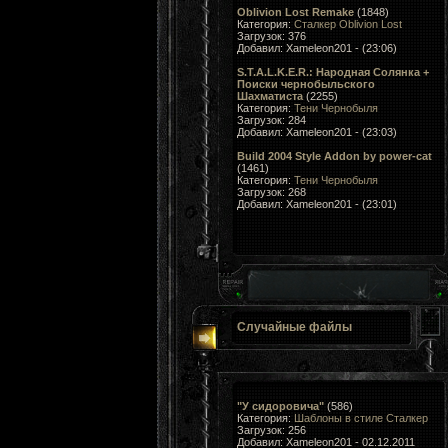
Oblivion Lost Remake
(1848)
Категория:
Сталкер Oblivion Lost
Загрузок: 376
Добавил: Xameleon201 - (23:06)
S.T.A.L.K.E.R.: Народная Солянка +
Поиски чернобыльского
Шахматиста
(2255)
Категория:
Тени Чернобыля
Загрузок: 284
Добавил: Xameleon201 - (23:03)
Build 2004 Style Addon by power-cat
(1461)
Категория:
Тени Чернобыля
Загрузок: 268
Добавил: Xameleon201 - (23:01)
Случайные файлы
"У сидоровича"
(586)
Категория:
Шаблоны в стиле Сталкер
Загрузок: 256
Добавил: Xameleon201 - 02.12.2011