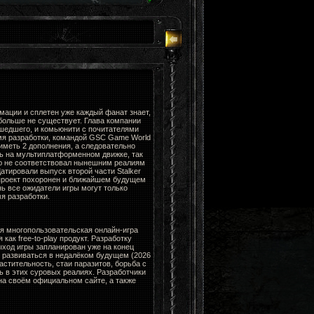
мации и сплетен уже каждый фанат знает,
больше не существует. Глава компании
ошедшего, и комьюнити с почитателями
мя разработки, командой GSC Game World
 иметь 2 дополнения, а следовательно
ть на мультиплатформенном движке, так
ю не соответствовал нынешним реалиям
Датировали выпуск второй части Stalker
 проект похоронен и ближайшем будущем
нь все ожидатели игры могут только
я разработки.
я многопользовательская онлайн-игра
ак free-to-play продукт. Разработку
ыход игры запланирован уже на конец
н развиваться в недалёком будущем (2026
стительность, стаи паразитов, борьба с
ь в этих суровых реалиях. Разработчики
а своём официальном сайте, а также