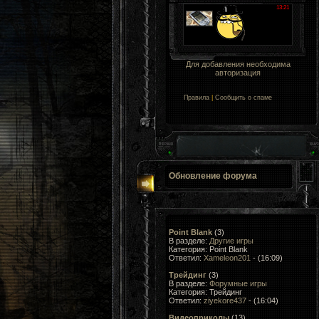
Для добавления необходима
авторизация
Правила
|
Сообщить о спаме
Обновление форума
Point Blank
(3)
В разделе:
Другие игры
Категория: Point Blank
Ответил:
Xameleon201
- (16:09)
Трейдинг
(3)
В разделе:
Форумные игры
Категория: Трейдинг
Ответил:
ziyekore437
- (16:04)
Видеоприколы
(13)