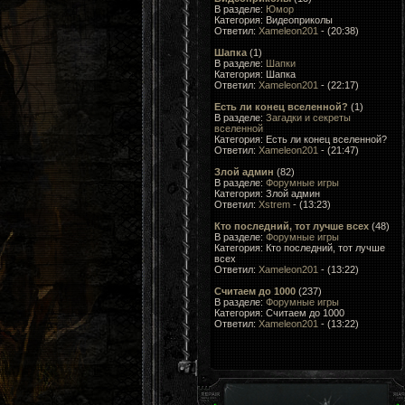
В разделе:
Юмор
Категория: Видеоприколы
Ответил:
Xameleon201
- (20:38)
Шапка
(1)
В разделе:
Шапки
Категория: Шапка
Ответил:
Xameleon201
- (22:17)
Есть ли конец вселенной?
(1)
В разделе:
Загадки и секреты
вселенной
Категория: Есть ли конец вселенной?
Ответил:
Xameleon201
- (21:47)
Злой админ
(82)
В разделе:
Форумные игры
Категория: Злой админ
Ответил:
Xstrem
- (13:23)
Кто последний, тот лучше всеx
(48)
В разделе:
Форумные игры
Категория: Кто последний, тот лучше
всеx
Ответил:
Xameleon201
- (13:22)
Считаем до 1000
(237)
В разделе:
Форумные игры
Категория: Считаем до 1000
Ответил:
Xameleon201
- (13:22)