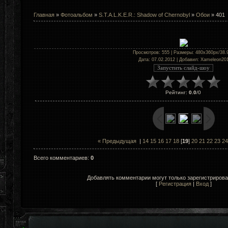
Главная
»
Фотоальбом
»
S.T.A.L.K.E.R.: Shadow of Chernobyl
»
Обои
» 401
Просмотров
: 555 |
Размеры
: 480x360px/38.
Дата
: 07.02.2012 |
Добавил
:
Xameleon20
Рейтинг
:
0.0
/
0
« Предыдущая
|
14
15
16
17
18
[
19
]
20
21
22
23
24
Всего комментариев
:
0
Добавлять комментарии могут только зарегистриров
[
Регистрация
|
Вход
]