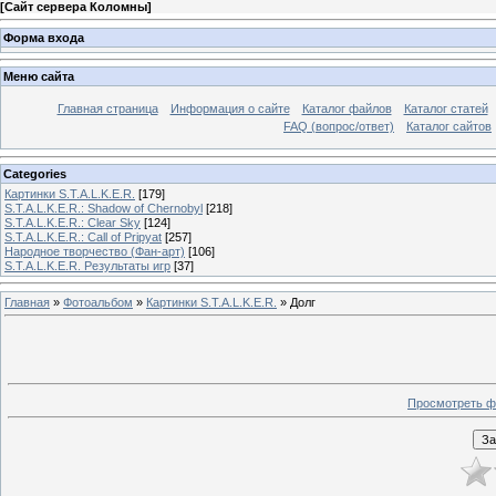
[
Сайт сервера Коломны
]
Форма входа
Меню сайта
Главная страница
Информация о сайте
Каталог файлов
Каталог статей
FAQ (вопрос/ответ)
Каталог сайтов
Categories
Картинки S.T.A.L.K.E.R.
[179]
S.T.A.L.K.E.R.: Shadow of Chernobyl
[218]
S.T.A.L.K.E.R.: Clear Sky
[124]
S.T.A.L.K.E.R.: Call of Pripyat
[257]
Народное творчество (Фан-арт)
[106]
S.T.A.L.K.E.R. Результаты игр
[37]
Главная
»
Фотоальбом
»
Картинки S.T.A.L.K.E.R.
» Долг
Просмотреть ф