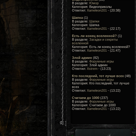
В разделе:
Юмор
Категория: Видеоприколы
Ответил:
Xameleon201
- (20:38)
Шапка
(1)
В разделе:
Шапки
Категория: Шапка
Ответил:
Xameleon201
- (22:17)
Есть ли конец вселенной?
(1)
В разделе:
Загадки и секреты
вселенной
Категория: Есть ли конец вселенной?
Ответил:
Xameleon201
- (21:47)
Злой админ
(82)
В разделе:
Форумные игры
Категория: Злой админ
Ответил:
Xstrem
- (13:23)
Кто последний, тот лучше всеx
(48)
В разделе:
Форумные игры
Категория: Кто последний, тот лучше
всеx
Ответил:
Xameleon201
- (13:22)
Считаем до 1000
(237)
В разделе:
Форумные игры
Категория: Считаем до 1000
Ответил:
Xameleon201
- (13:22)