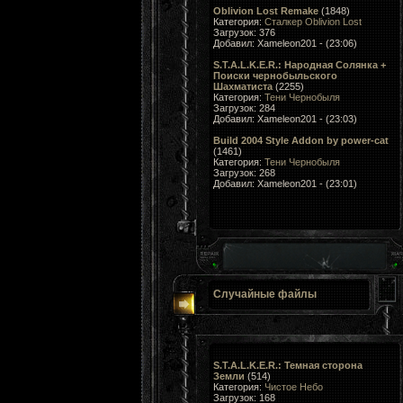
Oblivion Lost Remake
(1848)
Категория:
Сталкер Oblivion Lost
Загрузок: 376
Добавил: Xameleon201 - (23:06)
S.T.A.L.K.E.R.: Народная Солянка +
Поиски чернобыльского
Шахматиста
(2255)
Категория:
Тени Чернобыля
Загрузок: 284
Добавил: Xameleon201 - (23:03)
Build 2004 Style Addon by power-cat
(1461)
Категория:
Тени Чернобыля
Загрузок: 268
Добавил: Xameleon201 - (23:01)
Случайные файлы
S.T.A.L.K.E.R.: Темная сторона
Земли
(514)
Категория:
Чистое Небо
Загрузок: 168