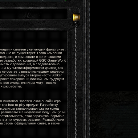
мации и сплетен уже каждый фанат знает,
больше не существует. Глава компании
ошедшего, и комьюнити с почитателями
мя разработки, командой GSC Game World
 иметь 2 дополнения, а следовательно
ть на мультиплатформенном движке, так
ю не соответствовал нынешним реалиям
Датировали выпуск второй части Stalker
 проект похоронен и ближайшем будущем
нь все ожидатели игры могут только
я разработки.
я многопользовательская онлайн-игра
ак free-to-play продукт. Разработку
ыход игры запланирован уже на конец
н развиваться в недалёком будущем (2026
стительность, стаи паразитов, борьба с
ь в этих суровых реалиях. Разработчики
а своём официальном сайте, а также