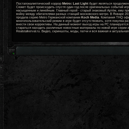
Постапокалиптический хоррор
Metro: Last Light
будет являться продолжени
Сюжет будет происходить спустя один год после оригинальных событий игр
насыщенным и линейным. Главный герой - старый знакомый Артём, ему пр
войну между обитателями разных станций московского метро. В Январе 2
продала серию Metro Германской компании
Koch Media
. Компания THQ офи
многопользовательский режим в игре будет отсутствовать, хотя покупка ра
внести свои коррективы. На данный момент выход игры на PC планируется 
стараться находить различные новостные материалы по новой игре серии и
Realstalkerval.ru. Видео, скриншоты, моды, патчи и вся важная и актуальна