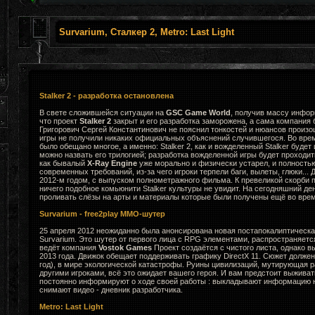
Survarium, Сталкер 2, Metro: Last Light
Stalker 2 - разработка остановлена
В свете сложившейся ситуации на
GSC Game World
, получив массу инфор
что проект
Stalker 2
закрыт и его разработка заморожена, а сама компания 
Григорович Сергей Константинович не пояснил тонкостей и нюансов произ
игры не получили никаких официальных объяснений случившегося. Во вре
было обещано многое, а именно: Stalker 2, как и вожделенный Stalker будет
можно назвать его трилогией; разработка вожделенной игры будет проходи
как бывалый
X-Ray Engine
уже морально и физически устарел, и полность
современных требований, из-за чего игроки терпели баги, вылеты, глюки... 
2012-м годом, с выпуском полнометражного фильма. К превеликой скорби
ничего подобное комьюнити Stalker культуры не увидит. На сегодняшний де
проливать слёзы на арты и материалы которые были получены ещё во врем
Survarium - free2play MMO-шутер
25 апреля 2012 неожиданно была анонсирована новая постапокалиптическа
Survarium. Это шутер от первого лица с RPG элементами, распространяется к
ведёт компания
Vostok Games
Проект создаётся с чистого листа, однако в
2013 года. Движок обещает поддерживать графику DirectX 11. Сюжет долже
год), в мире экологической катастрофы. Руины цивилизаций, мутирующая ра
другими игроками, всё это ожидает вашего героя. И вам предстоит выживат
постоянно информируют о ходе своей работы : выкладывают информацию н
снимают видео - дневник разработчика.
Metro: Last Light