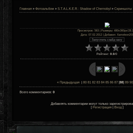
Главная
»
Фотоальбом
»
S.T.A.L.K.E.R.: Shadow of Chernobyl
»
Скриншоты
Просмотров
: 583 |
Размеры
: 480x360px/28.
Дата
: 07.02.2012 |
Добавил
:
Xameleon20
Рейтинг
:
0.0
/
0
« Предыдущая
|
80
81
82
83
84
85
86
87
[
88
]
89
90
Всего комментариев
:
0
Добавлять комментарии могут только зарегистриров
[
Регистрация
|
Вход
]