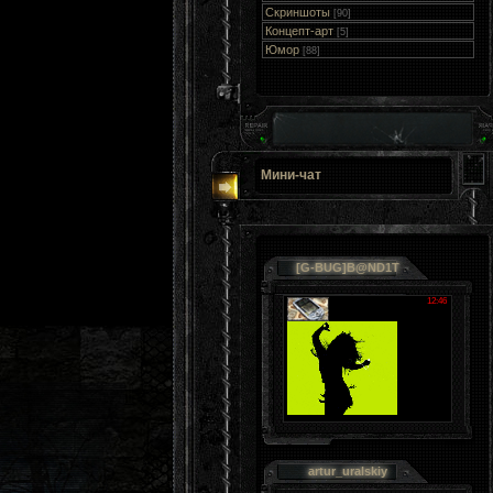
Скриншоты
[90]
Концепт-арт
[5]
Юмор
[88]
Мини-чат