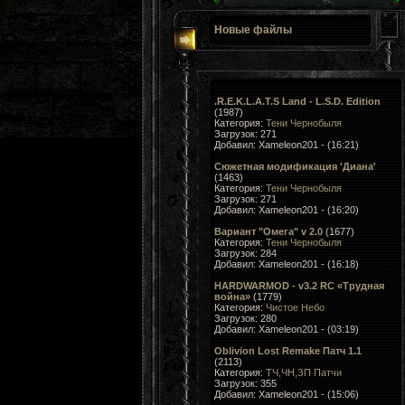
Новые файлы
.R.E.K.L.A.T.S Land - L.S.D. Edition
(1987)
Категория:
Тени Чернобыля
Загрузок: 271
Добавил: Xameleon201 - (16:21)
Сюжетная модификация 'Диана'
(1463)
Категория:
Тени Чернобыля
Загрузок: 271
Добавил: Xameleon201 - (16:20)
Вариант "Омега" v 2.0
(1677)
Категория:
Тени Чернобыля
Загрузок: 284
Добавил: Xameleon201 - (16:18)
HARDWARMOD - v3.2 RC «Трудная
война»
(1779)
Категория:
Чистое Небо
Загрузок: 280
Добавил: Xameleon201 - (03:19)
Oblivion Lost Remake Патч 1.1
(2113)
Категория:
ТЧ,ЧН,ЗП Патчи
Загрузок: 355
Добавил: Xameleon201 - (15:06)