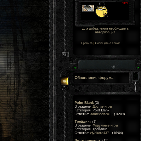
Для добавления необходима
авторизация
Правила
|
Сообщить о спаме
Обновление форума
Point Blank
(3)
В разделе:
Другие игры
Категория: Point Blank
Ответил:
Xameleon201
- (16:09)
Трейдинг
(3)
В разделе:
Форумные игры
Категория: Трейдинг
Ответил:
ziyekore437
- (16:04)
Видеоприколы
(13)