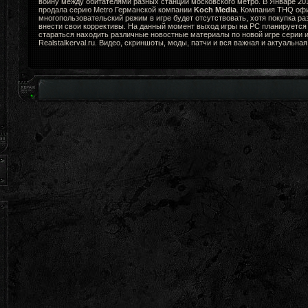
войну между обитателями разных станций московского метро. В Январе 2
продала серию Metro Германской компании
Koch Media
. Компания THQ офи
многопользовательский режим в игре будет отсутствовать, хотя покупка ра
внести свои коррективы. На данный момент выход игры на PC планируется 
стараться находить различные новостные материалы по новой игре серии и
Realstalkerval.ru. Видео, скриншоты, моды, патчи и вся важная и актуальна