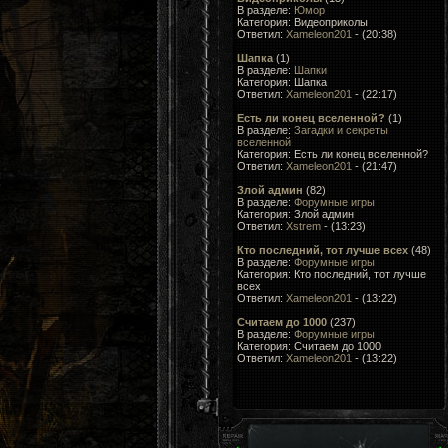
В разделе:
Юмор
Категория: Видеоприколы
Ответил:
Xameleon201
- (20:38)
Шапка
(1)
В разделе:
Шапки
Категория: Шапка
Ответил:
Xameleon201
- (22:17)
Есть ли конец вселенной?
(1)
В разделе:
Загадки и секреты
вселенной
Категория: Есть ли конец вселенной?
Ответил:
Xameleon201
- (21:47)
Злой админ
(82)
В разделе:
Форумные игры
Категория: Злой админ
Ответил:
Xstrem
- (13:23)
Кто последний, тот лучше всеx
(48)
В разделе:
Форумные игры
Категория: Кто последний, тот лучше
всеx
Ответил:
Xameleon201
- (13:22)
Считаем до 1000
(237)
В разделе:
Форумные игры
Категория: Считаем до 1000
Ответил:
Xameleon201
- (13:22)