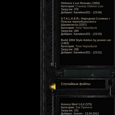
Oblivion Lost Remake
(1850)
Категория:
Сталкер Oblivion Lost
Загрузок: 376
Добавил: Xameleon201 - (23:06)
S.T.A.L.K.E.R.: Народная Солянка +
Поиски чернобыльского
Шахматиста
(2257)
Категория:
Тени Чернобыля
Загрузок: 284
Добавил: Xameleon201 - (23:03)
Build 2004 Style Addon by power-cat
(1463)
Категория:
Тени Чернобыля
Загрузок: 268
Добавил: Xameleon201 - (23:01)
Случайные файлы
Armory Mod 1.0.2
(575)
Категория:
Зов Припяти
Загрузок: 151
Добавил: Xstrem - 13.04.2012