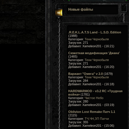
Новые файлы
.R.E.K.L.A.T.S Land - L.S.D. Edition
(1988)
Категория:
Тени Чернобыля
Загрузок: 271
Добавил: Xameleon201 - (16:21)
Сюжетная модификация 'Диана'
(1465)
Категория:
Тени Чернобыля
Загрузок: 271
Добавил: Xameleon201 - (16:20)
Вариант "Омега" v 2.0
(1679)
Категория:
Тени Чернобыля
Загрузок: 284
Добавил: Xameleon201 - (16:18)
HARDWARMOD - v3.2 RC «Трудная
война»
(1781)
Категория:
Чистое Небо
Загрузок: 280
Добавил: Xameleon201 - (03:19)
Oblivion Lost Remake Патч 1.1
(2115)
Категория:
ТЧ,ЧН,ЗП Патчи
Загрузок: 355
Добавил: Xameleon201 - (15:06)