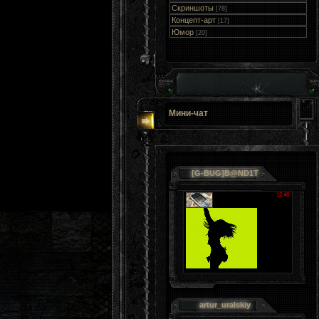
Скриншоты
[78]
Концепт-арт
[17]
Юмор
[20]
Мини-чат