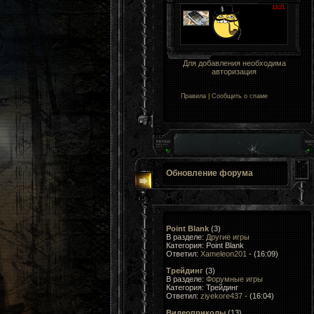
Для добавления необходима
авторизация
Правила
|
Сообщить о спаме
Обновление форума
Point Blank
(3)
В разделе:
Другие игры
Категория: Point Blank
Ответил:
Xameleon201
- (16:09)
Трейдинг
(3)
В разделе:
Форумные игры
Категория: Трейдинг
Ответил:
ziyekore437
- (16:04)
Видеоприколы
(13)