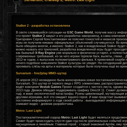
Stalker 2 - разработка остановлена
В свете сложившейся ситуации на
GSC Game World
, получив массу инфор
что проект
Stalker 2
закрыт и его разработка заморожена, а сама компания 
Григорович Сергей Константинович не пояснил тонкостей и нюансов произ
игры не получили никаких официальных объяснений случившегося. Во вре
было обещано многое, а именно: Stalker 2, как и вожделенный Stalker будет
можно назвать его трилогией; разработка вожделенной игры будет проходи
как бывалый
X-Ray Engine
уже морально и физически устарел, и полность
современных требований, из-за чего игроки терпели баги, вылеты, глюки... 
2012-м годом, с выпуском полнометражного фильма. К превеликой скорби
ничего подобное комьюнити Stalker культуры не увидит. На сегодняшний де
проливать слёзы на арты и материалы которые были получены ещё во врем
Survarium - free2play MMO-шутер
25 апреля 2012 неожиданно была анонсирована новая постапокалиптическа
Survarium. Это шутер от первого лица с RPG элементами, распространяется к
ведёт компания
Vostok Games
Проект создаётся с чистого листа, однако в
2013 года. Движок обещает поддерживать графику DirectX 11. Сюжет долже
год), в мире экологической катастрофы. Руины цивилизаций, мутирующая ра
другими игроками, всё это ожидает вашего героя. И вам предстоит выживат
постоянно информируют о ходе своей работы : выкладывают информацию н
снимают видео - дневник разработчика.
Metro: Last Light
Постапокалиптический хоррор
Metro: Last Light
будет являться продолжени
Сюжет будет происходить спустя один год после оригинальных событий игр
насыщенным и линейным. Главный герой - старый знакомый Артём, ему пр