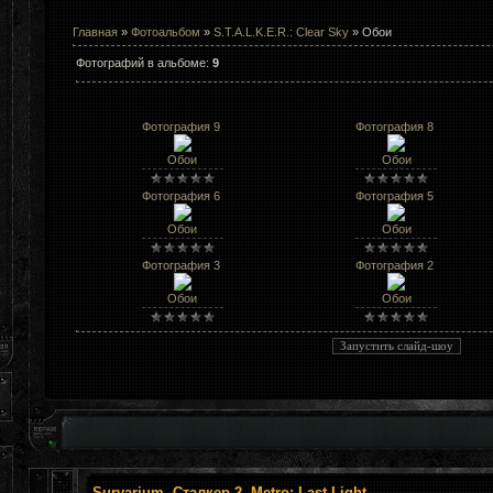
Главная
»
Фотоальбом
»
S.T.A.L.K.E.R.: Clear Sky
» Обои
Фотографий в альбоме
:
9
Фотография 9
Фотография 8
Обои
Обои
Фотография 6
Фотография 5
Обои
Обои
Фотография 3
Фотография 2
Обои
Обои
Survarium, Сталкер 2, Metro: Last Light