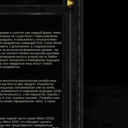
мации и сплетен уже каждый фанат знает,
больше не существует. Глава компании
ошедшего, и комьюнити с почитателями
мя разработки, командой GSC Game World
 иметь 2 дополнения, а следовательно
ть на мультиплатформенном движке, так
ю не соответствовал нынешним реалиям
Датировали выпуск второй части Stalker
 проект похоронен и ближайшем будущем
нь все ожидатели игры могут только
я разработки.
я многопользовательская онлайн-игра
ак free-to-play продукт. Разработку
ыход игры запланирован уже на конец
н развиваться в недалёком будущем (2026
стительность, стаи паразитов, борьба с
ь в этих суровых реалиях. Разработчики
а своём официальном сайте, а также
ем первой части серии (Metro 2033).
ы Metro 2033, его обещают сделать
едстоит предотвратить гражданскую