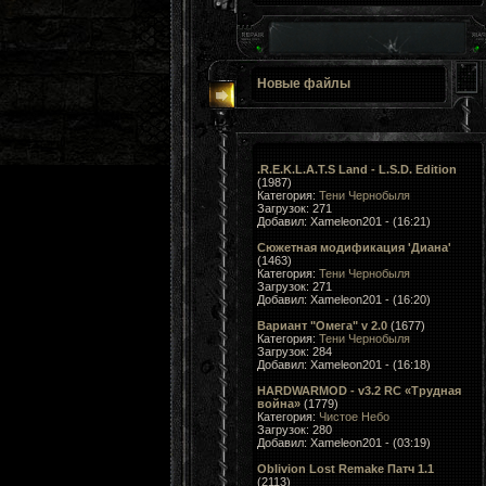
Новые файлы
.R.E.K.L.A.T.S Land - L.S.D. Edition
(1987)
Категория:
Тени Чернобыля
Загрузок: 271
Добавил: Xameleon201 - (16:21)
Сюжетная модификация 'Диана'
(1463)
Категория:
Тени Чернобыля
Загрузок: 271
Добавил: Xameleon201 - (16:20)
Вариант "Омега" v 2.0
(1677)
Категория:
Тени Чернобыля
Загрузок: 284
Добавил: Xameleon201 - (16:18)
HARDWARMOD - v3.2 RC «Трудная
война»
(1779)
Категория:
Чистое Небо
Загрузок: 280
Добавил: Xameleon201 - (03:19)
Oblivion Lost Remake Патч 1.1
(2113)