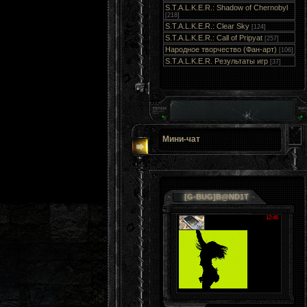
S.T.A.L.K.E.R.: Shadow of Chernobyl
[218]
S.T.A.L.K.E.R.: Clear Sky
[124]
S.T.A.L.K.E.R.: Call of Pripyat
[257]
Народное творчество (Фан-арт)
[106]
S.T.A.L.K.E.R. Результаты игр
[37]
Мини-чат