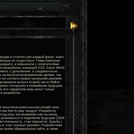
мации и сплетен уже каждый фанат знает,
больше не существует. Глава компании
ошедшего, и комьюнити с почитателями
мя разработки, командой GSC Game World
 иметь 2 дополнения, а следовательно
ть на мультиплатформенном движке, так
ю не соответствовал нынешним реалиям
Датировали выпуск второй части Stalker
 проект похоронен и ближайшем будущем
нь все ожидатели игры могут только
я разработки.
я многопользовательская онлайн-игра
ак free-to-play продукт. Разработку
ыход игры запланирован уже на конец
н развиваться в недалёком будущем (2026
стительность, стаи паразитов, борьба с
ь в этих суровых реалиях. Разработчики
а своём официальном сайте, а также