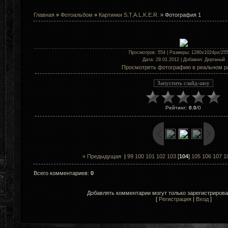
Главная
»
Фотоальбом
»
Картинки S.T.A.L.K.E.R.
» Фотография 1
Просмотров
: 554 |
Размеры
: 1280x1024px/25
Дата
: 29.01.2012 |
Добавил
:
Дерганый
Просмотреть фотографию в реальном р
Рейтинг
:
0.0
/
0
« Предыдущая
|
99
100
101
102
103
[
104
]
105
106
107
1
Всего комментариев
:
0
Добавлять комментарии могут только зарегистриров
[
Регистрация
|
Вход
]