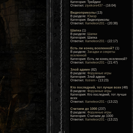
Категория: Трейдинг
Ответил:
ziyekore437
- (16:04)
Видеоприколы
(13)
В разделе:
Юмор
Категория: Видеоприколы
Ответил:
Xameleon201
- (20:38)
Шапка
(1)
В разделе:
Шапки
Категория: Шапка
Ответил:
Xameleon201
- (22:17)
Есть ли конец вселенной?
(1)
В разделе:
Загадки и секреты
вселенной
Категория: Есть ли конец вселенной?
Ответил:
Xameleon201
- (21:47)
Злой админ
(82)
В разделе:
Форумные игры
Категория: Злой админ
Ответил:
Xstrem
- (13:23)
Кто последний, тот лучше всеx
(48)
В разделе:
Форумные игры
Категория: Кто последний, тот лучше
всеx
Ответил:
Xameleon201
- (13:22)
Считаем до 1000
(237)
В разделе:
Форумные игры
Категория: Считаем до 1000
Ответил:
Xameleon201
- (13:22)