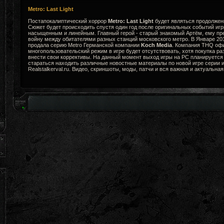
Metro: Last Light
Постапокалиптический хоррор
Metro: Last Light
будет являться продолжени
Сюжет будет происходить спустя один год после оригинальных событий игр
насыщенным и линейным. Главный герой - старый знакомый Артём, ему пр
войну между обитателями разных станций московского метро. В Январе 2
продала серию Metro Германской компании
Koch Media
. Компания THQ офи
многопользовательский режим в игре будет отсутствовать, хотя покупка ра
внести свои коррективы. На данный момент выход игры на PC планируется 
стараться находить различные новостные материалы по новой игре серии и
Realstalkerval.ru. Видео, скриншоты, моды, патчи и вся важная и актуальна