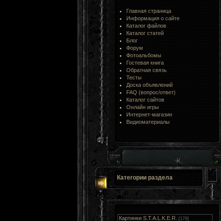
Главная страница
Информация о сайте
Каталог файлов
Каталог статей
Блог
Форум
Фотоальбомы
Гостевая книга
Обратная связь
Тесты
Доска объявлений
FAQ (вопрос/ответ)
Каталог сайтов
Онлайн игры
Интернет-магазин
Видиоматериалы
Категории раздела
Картинки S.T.A.L.K.E.R.
[179]