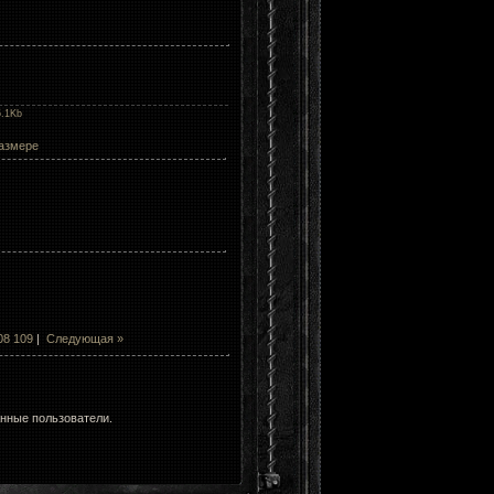
5.1Kb
азмере
08
109
|
Следующая »
анные пользователи.