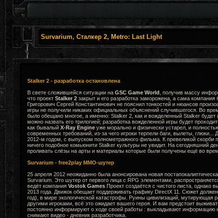
Survarium, Сталкер 2, Metro: Last Light
Stalker 2 - разработка остановлена
В свете сложившейся ситуации на
GSC Game World
, получив массу инфор
что проект
Stalker 2
закрыт и его разработка заморожена, а сама компания 
Григорович Сергей Константинович не пояснил тонкостей и нюансов произ
игры не получили никаких официальных объяснений случившегося. Во вре
было обещано многое, а именно: Stalker 2, как и вожделенный Stalker будет
можно назвать его трилогией; разработка вожделенной игры будет проходи
как бывалый
X-Ray Engine
уже морально и физически устарел, и полность
современных требований, из-за чего игроки терпели баги, вылеты, глюки... 
2012-м годом, с выпуском полнометражного фильма. К превеликой скорби
ничего подобное комьюнити Stalker культуры не увидит. На сегодняшний де
проливать слёзы на арты и материалы которые были получены ещё во врем
Survarium - free2play MMO-шутер
25 апреля 2012 неожиданно была анонсирована новая постапокалиптическа
Survarium. Это шутер от первого лица с RPG элементами, распространяется к
ведёт компания
Vostok Games
Проект создаётся с чистого листа, однако в
2013 года. Движок обещает поддерживать графику DirectX 11. Сюжет долже
год), в мире экологической катастрофы. Руины цивилизаций, мутирующая ра
другими игроками, всё это ожидает вашего героя. И вам предстоит выживат
постоянно информируют о ходе своей работы : выкладывают информацию н
снимают видео - дневник разработчика.