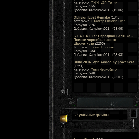
Категория:
ТЧ,ЧН,ЗП Патчи
Загрузок: 355
Добавил: Xameleon201 - (15:06)
Oblivion Lost Remake
(1848)
Категория:
Сталкер Oblivion Lost
Загрузок: 376
Добавил: Xameleon201 - (23:06)
S.T.A.L.K.E.R.: Народная Солянка +
Поиски чернобыльского
Шахматиста
(2255)
Категория:
Тени Чернобыля
Загрузок: 284
Добавил: Xameleon201 - (23:03)
Build 2004 Style Addon by power-cat
(1461)
Категория:
Тени Чернобыля
Загрузок: 268
Добавил: Xameleon201 - (23:01)
Случайные файлы