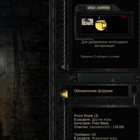
Для добавления необходима
авторизация
Правила
|
Сообщить о спаме
Обновление форума
Point Blank
(3)
В разделе:
Другие игры
Категория: Point Blank
Ответил:
Xameleon201
- (16:09)
Трейдинг
(3)
В разделе:
Форумные игры