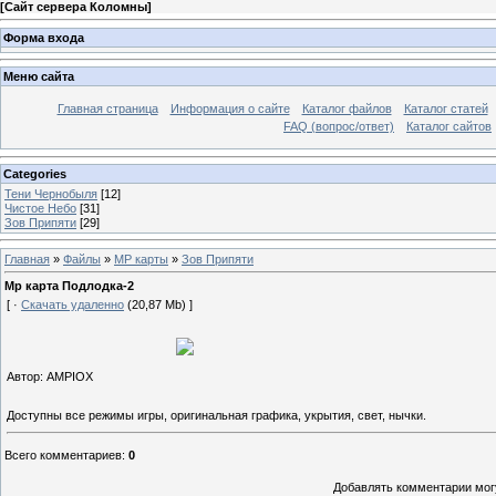
[
Сайт сервера Коломны
]
Форма входа
Меню сайта
Главная страница
Информация о сайте
Каталог файлов
Каталог статей
FAQ (вопрос/ответ)
Каталог сайтов
Categories
Тени Чернобыля
[12]
Чистое Небо
[31]
Зов Припяти
[29]
Главная
»
Файлы
»
МР карты
»
Зов Припяти
Mp карта Подлодка-2
[ ·
Скачать удаленно
(20,87 Mb) ]
Автор: AMPIOX
Доступны все режимы игры, оригинальная графика, укрытия, свет, нычки.
Всего комментариев
:
0
Добавлять комментарии могу