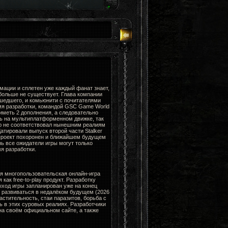
мации и сплетен уже каждый фанат знает,
больше не существует. Глава компании
ошедшего, и комьюнити с почитателями
мя разработки, командой GSC Game World
 иметь 2 дополнения, а следовательно
ть на мультиплатформенном движке, так
ю не соответствовал нынешним реалиям
Датировали выпуск второй части Stalker
 проект похоронен и ближайшем будущем
нь все ожидатели игры могут только
я разработки.
я многопользовательская онлайн-игра
ак free-to-play продукт. Разработку
ыход игры запланирован уже на конец
н развиваться в недалёком будущем (2026
стительность, стаи паразитов, борьба с
ь в этих суровых реалиях. Разработчики
а своём официальном сайте, а также