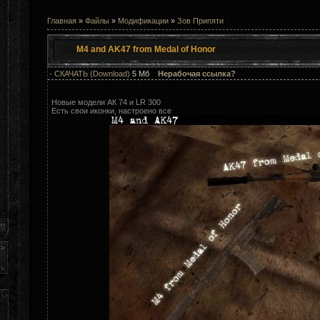
Главная
»
Файлы
»
Модификации
»
Зов Припяти
M4 and AK47 from Medal of Honor
·
СКАЧАТЬ (Download)
5 Мб
Нерабочая ссылка?
Новые модели АК 74 и LR 300
Есть свои иконки, настроено все