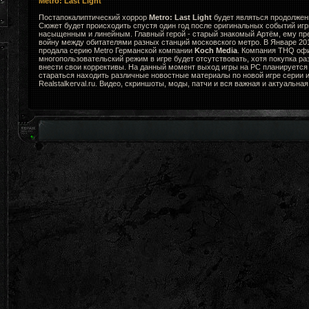
Metro: Last Light
Постапокалиптический хоррор
Metro: Last Light
будет являться продолжени
Сюжет будет происходить спустя один год после оригинальных событий игр
насыщенным и линейным. Главный герой - старый знакомый Артём, ему пр
войну между обитателями разных станций московского метро. В Январе 2
продала серию Metro Германской компании
Koch Media
. Компания THQ офи
многопользовательский режим в игре будет отсутствовать, хотя покупка ра
внести свои коррективы. На данный момент выход игры на PC планируется 
стараться находить различные новостные материалы по новой игре серии и
Realstalkerval.ru. Видео, скриншоты, моды, патчи и вся важная и актуальна