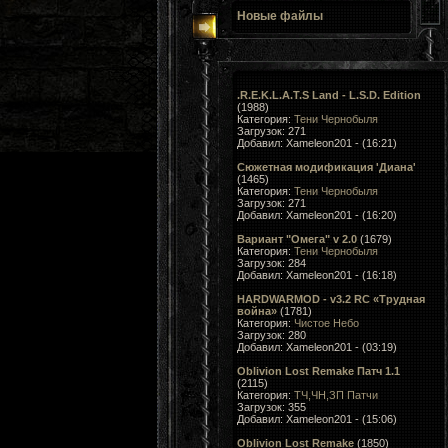
Новые файлы
.R.E.K.L.A.T.S Land - L.S.D. Edition
(1988)
Категория:
Тени Чернобыля
Загрузок: 271
Добавил: Xameleon201 - (16:21)
Сюжетная модификация 'Диана'
(1465)
Категория:
Тени Чернобыля
Загрузок: 271
Добавил: Xameleon201 - (16:20)
Вариант "Омега" v 2.0
(1679)
Категория:
Тени Чернобыля
Загрузок: 284
Добавил: Xameleon201 - (16:18)
HARDWARMOD - v3.2 RC «Трудная
война»
(1781)
Категория:
Чистое Небо
Загрузок: 280
Добавил: Xameleon201 - (03:19)
Oblivion Lost Remake Патч 1.1
(2115)
Категория:
ТЧ,ЧН,ЗП Патчи
Загрузок: 355
Добавил: Xameleon201 - (15:06)
Oblivion Lost Remake
(1850)