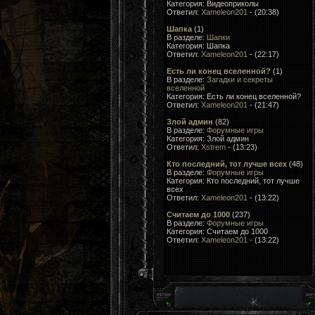
Категория: Видеоприколы
Ответил:
Xameleon201
- (20:38)
Шапка
(1)
В разделе:
Шапки
Категория: Шапка
Ответил:
Xameleon201
- (22:17)
Есть ли конец вселенной?
(1)
В разделе:
Загадки и секреты
вселенной
Категория: Есть ли конец вселенной?
Ответил:
Xameleon201
- (21:47)
Злой админ
(82)
В разделе:
Форумные игры
Категория: Злой админ
Ответил:
Xstrem
- (13:23)
Кто последний, тот лучше всеx
(48)
В разделе:
Форумные игры
Категория: Кто последний, тот лучше
всеx
Ответил:
Xameleon201
- (13:22)
Считаем до 1000
(237)
В разделе:
Форумные игры
Категория: Считаем до 1000
Ответил:
Xameleon201
- (13:22)