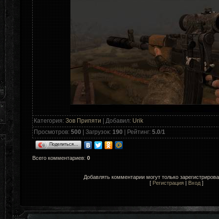
Категория
:
Зов Припяти
|
Добавил
:
Urik
Просмотров
:
500
|
Загрузок
:
190
|
Рейтинг
:
5.0
/
1
Поделиться…
Всего комментариев
:
0
Добавлять комментарии могут только зарегистриров
[
Регистрация
|
Вход
]