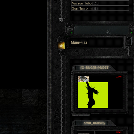
Чистое Небо
[151]
Зов Припяти
[313]
Мини-чат