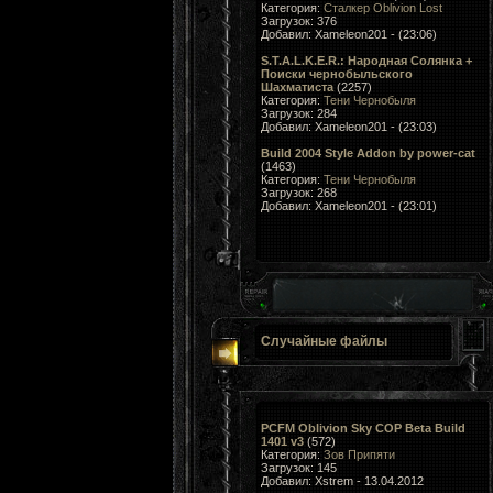
Категория:
Сталкер Oblivion Lost
Загрузок: 376
Добавил: Xameleon201 - (23:06)
S.T.A.L.K.E.R.: Народная Солянка +
Поиски чернобыльского
Шахматиста
(2257)
Категория:
Тени Чернобыля
Загрузок: 284
Добавил: Xameleon201 - (23:03)
Build 2004 Style Addon by power-cat
(1463)
Категория:
Тени Чернобыля
Загрузок: 268
Добавил: Xameleon201 - (23:01)
Случайные файлы
PCFM Oblivion Sky COP Beta Build
1401 v3
(572)
Категория:
Зов Припяти
Загрузок: 145
Добавил: Xstrem - 13.04.2012