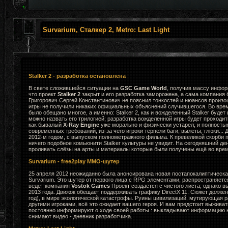
Survarium, Сталкер 2, Metro: Last Light
Stalker 2 - разработка остановлена
В свете сложившейся ситуации на
GSC Game World
, получив массу инфор
что проект
Stalker 2
закрыт и его разработка заморожена, а сама компания 
Григорович Сергей Константинович не пояснил тонкостей и нюансов произ
игры не получили никаких официальных объяснений случившегося. Во вре
было обещано многое, а именно: Stalker 2, как и вожделенный Stalker будет
можно назвать его трилогией; разработка вожделенной игры будет проходи
как бывалый
X-Ray Engine
уже морально и физически устарел, и полность
современных требований, из-за чего игроки терпели баги, вылеты, глюки... 
2012-м годом, с выпуском полнометражного фильма. К превеликой скорби
ничего подобное комьюнити Stalker культуры не увидит. На сегодняшний де
проливать слёзы на арты и материалы которые были получены ещё во врем
Survarium - free2play MMO-шутер
25 апреля 2012 неожиданно была анонсирована новая постапокалиптическа
Survarium. Это шутер от первого лица с RPG элементами, распространяется к
ведёт компания
Vostok Games
Проект создаётся с чистого листа, однако в
2013 года. Движок обещает поддерживать графику DirectX 11. Сюжет долже
год), в мире экологической катастрофы. Руины цивилизаций, мутирующая ра
другими игроками, всё это ожидает вашего героя. И вам предстоит выживат
постоянно информируют о ходе своей работы : выкладывают информацию н
снимают видео - дневник разработчика.