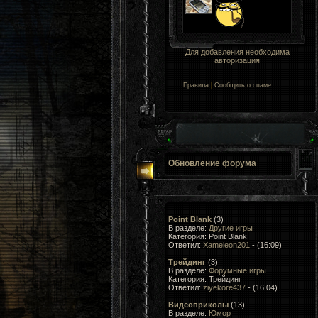
Для добавления необходима
авторизация
Правила
|
Сообщить о спаме
Обновление форума
Point Blank
(3)
В разделе:
Другие игры
Категория: Point Blank
Ответил:
Xameleon201
- (16:09)
Трейдинг
(3)
В разделе:
Форумные игры
Категория: Трейдинг
Ответил:
ziyekore437
- (16:04)
Видеоприколы
(13)
В разделе:
Юмор