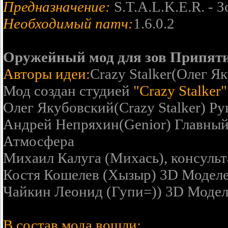
Предназначение:
S.T.A.L.K.E.R. - 
Необходимый патч:
1.6.0.2
Оружейный мод для зов Припят
Авторы идеи:
Crazy Stalker(Олег 
Мод создан студией
"Crazy Stalker"
Олег Якубовcкий(Crazy Stalker) Р
Андрей Непряхин(Genior) Главный
Атмосфера
Михаил Калуга (Михась), консуль
Костя Кошелев (Хызыр) 3D Модел
Чайкин Леонид (Гупи=)) 3D Моде
В состав мода вошли: