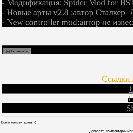
- Модификация: Spider Mod for BST
- Новые арты v2.8 :автор Сталкер
- New controller mod:автор не изве
Ссылки 
U
G
S
Всего комментариев
:
0
Добавлять комментарии могу