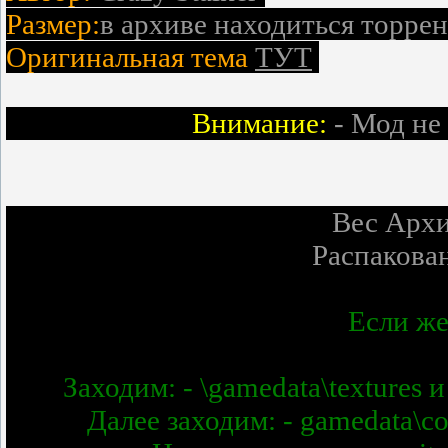
Размер:
в архиве находиться торр
Оригинальная тема
ТУТ
Внимание:
- Мод не
Вес Арх
Распакова
Если же
Заходим: - \gamedata\textures и 
Далее заходим: - gamedata\co