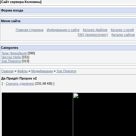
[
Сайт сервера Коломны
]
Форма входа
Меню сайта
Главная страница
Информация о сайте
Каталог файлов
Каталог статей
FAQ (вопрос/ответ)
Каталог сайтов
Categories
Тени Чернобыля
[390]
Чистое Небо
[151]
Зов Припяти
[313]
Главная
»
Файлы
»
Модификации
»
Зов Припяти
Да Придёт Пророк v2
[ ·
Скачать удаленно
(231.68 KB) ]