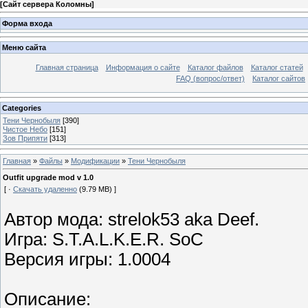
[
Сайт сервера Коломны
]
Форма входа
Меню сайта
Главная страница
Информация о сайте
Каталог файлов
Каталог статей
FAQ (вопрос/ответ)
Каталог сайтов
Categories
Тени Чернобыля
[390]
Чистое Небо
[151]
Зов Припяти
[313]
Главная
»
Файлы
»
Модификации
»
Тени Чернобыля
Outfit upgrade mod v 1.0
[ ·
Скачать удаленно
(9.79 MB) ]
Автор мода: strelok53 aka Deef.
Игра: S.T.A.L.K.E.R. SoC
Версия игры: 1.0004
Описание: