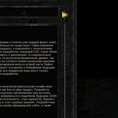
мации и сплетен уже каждый фанат знает,
больше не существует. Глава компании
ошедшего, и комьюнити с почитателями
мя разработки, командой GSC Game World
 иметь 2 дополнения, а следовательно
ть на мультиплатформенном движке, так
ю не соответствовал нынешним реалиям
Датировали выпуск второй части Stalker
 проект похоронен и ближайшем будущем
нь все ожидатели игры могут только
я разработки.
я многопользовательская онлайн-игра
ак free-to-play продукт. Разработку
ыход игры запланирован уже на конец
н развиваться в недалёком будущем (2026
стительность, стаи паразитов, борьба с
ь в этих суровых реалиях. Разработчики
а своём официальном сайте, а также