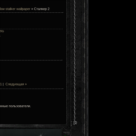
бои stalker wallpaper
» Сталкер 2
2Kb
1
1
|
Следующая »
анные пользователи.