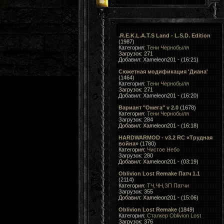
.R.E.K.L.A.T.S Land - L.S.D. Edition
(1987)
Категория:
Тени Чернобыля
Загрузок: 271
Добавил: Xameleon201 - (16:21)
Сюжетная модификация 'Диана'
(1464)
Категория:
Тени Чернобыля
Загрузок: 271
Добавил: Xameleon201 - (16:20)
Вариант "Омега" v 2.0
(1678)
Категория:
Тени Чернобыля
Загрузок: 284
Добавил: Xameleon201 - (16:18)
HARDWARMOD - v3.2 RC «Трудная
война»
(1780)
Категория:
Чистое Небо
Загрузок: 280
Добавил: Xameleon201 - (03:19)
Oblivion Lost Remake Патч 1.1
(2114)
Категория:
ТЧ,ЧН,ЗП Патчи
Загрузок: 355
Добавил: Xameleon201 - (15:06)
Oblivion Lost Remake
(1849)
Категория:
Сталкер Oblivion Lost
Загрузок: 376