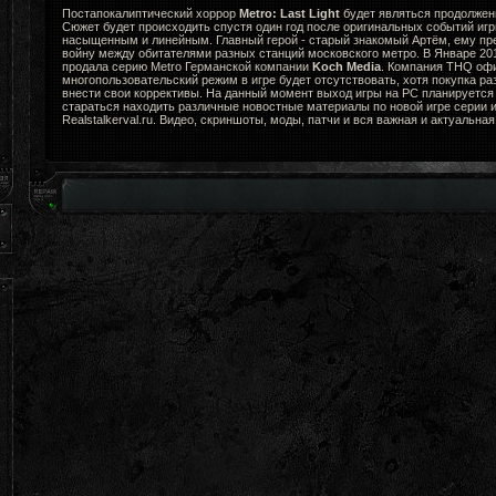
Постапокалиптический хоррор
Metro: Last Light
будет являться продолжени
Сюжет будет происходить спустя один год после оригинальных событий игр
насыщенным и линейным. Главный герой - старый знакомый Артём, ему пр
войну между обитателями разных станций московского метро. В Январе 2
продала серию Metro Германской компании
Koch Media
. Компания THQ офи
многопользовательский режим в игре будет отсутствовать, хотя покупка ра
внести свои коррективы. На данный момент выход игры на PC планируется 
стараться находить различные новостные материалы по новой игре серии и
Realstalkerval.ru. Видео, скриншоты, моды, патчи и вся важная и актуальна