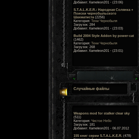
Добавил: Xameleon201 - (23:06)
S.T.A.L.K.E.R.: Народная Солянка +
Поиски чернобыльского
Шахматиста
(2256)
Категория:
Тени Чернобыля
Загрузок: 284
Добавил: Xameleon201 - (23:03)
Build 2004 Style Addon by power-cat
(1462)
Категория:
Тени Чернобыля
Загрузок: 268
Добавил: Xameleon201 - (23:01)
Случайные файлы
Weapons mod for stalker clear sky
(511)
Категория:
Чистое Небо
Загрузок: 181
Добавил: Xameleon201 - 06.07.2012
155 книг серии S.T.A.L.K.E.R.
(478)