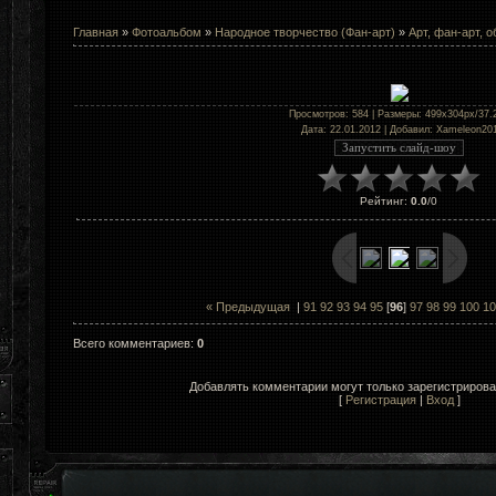
Главная
»
Фотоальбом
»
Народное творчество (Фан-арт)
»
Арт, фан-арт, о
Просмотров
: 584 |
Размеры
: 499x304px/37.
Дата
: 22.01.2012 |
Добавил
:
Xameleon20
Рейтинг
:
0.0
/
0
« Предыдущая
|
91
92
93
94
95
[
96
]
97
98
99
100
10
Всего комментариев
:
0
Добавлять комментарии могут только зарегистриров
[
Регистрация
|
Вход
]