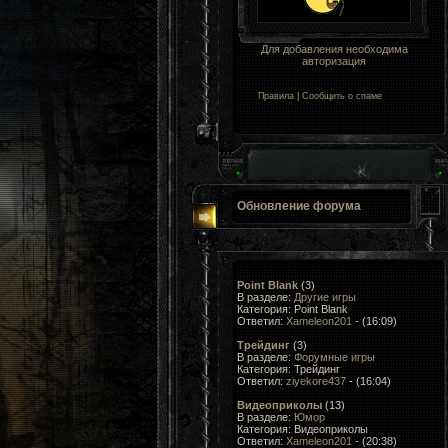
Для добавления необходима
авторизация
Правила
|
Сообщить о спаме
Обновление форума
Point Blank
(3)
В разделе:
Другие игры
Категория: Point Blank
Ответил:
Xameleon201
- (16:09)
Трейдинг
(3)
В разделе:
Форумные игры
Категория: Трейдинг
Ответил:
ziyekore437
- (16:04)
Видеоприколы
(13)
В разделе:
Юмор
Категория: Видеоприколы
Ответил:
Xameleon201
- (20:38)