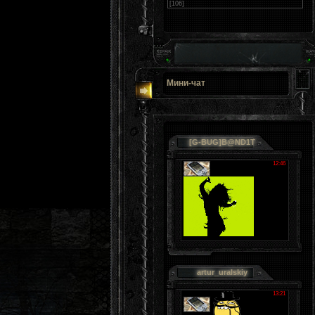
[106]
Мини-чат