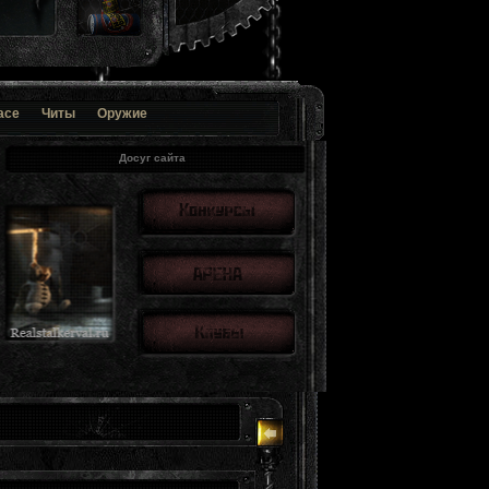
ace
Читы
Оружие
Досуг сайта