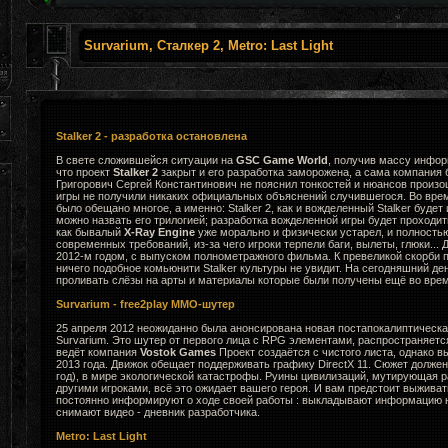
Survarium, Сталкер 2, Metro: Last Light
Stalker 2 - разработка остановлена
В свете сложившейся ситуации на
GSC Game World
, получив массу инфор
что проект
Stalker 2
закрыт и его разработка заморожена, а сама компания 
Григорович Сергей Константинович не пояснил тонкостей и нюансов произ
игры не получили никаких официальных объяснений случившегося. Во вре
было обещано многое, а именно: Stalker 2, как и вожделенный Stalker будет
можно назвать его трилогией; разработка вожделенной игры будет проходи
как бывалый
X-Ray Engine
уже морально и физически устарел, и полность
современных требований, из-за чего игроки терпели баги, вылеты, глюки... 
2012-м годом, с выпуском полнометражного фильма. К превеликой скорби
ничего подобное комьюнити Stalker культуры не увидит. На сегодняшний де
проливать слёзы на арты и материалы которые были получены ещё во врем
Survarium - free2play MMO-шутер
25 апреля 2012 неожиданно была анонсирована новая постапокалиптическа
Survarium. Это шутер от первого лица с RPG элементами, распространяется к
ведёт компания
Vostok Games
Проект создаётся с чистого листа, однако в
2013 года. Движок обещает поддерживать графику DirectX 11. Сюжет долже
год), в мире экологической катастрофы. Руины цивилизаций, мутирующая ра
другими игроками, всё это ожидает вашего героя. И вам предстоит выживат
постоянно информируют о ходе своей работы : выкладывают информацию н
снимают видео - дневник разработчика.
Metro: Last Light