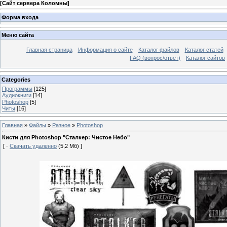
[
Сайт сервера Коломны
]
Форма входа
Меню сайта
Главная страница
Информация о сайте
Каталог файлов
Каталог статей
FAQ (вопрос/ответ)
Каталог сайтов
Categories
Программы
[125]
Аудиокниги
[14]
Photoshop
[5]
Читы
[16]
Главная
»
Файлы
»
Разное
»
Photoshop
Кисти для Photoshop "Сталкер: Чистое Небо"
[ ·
Скачать удаленно
(5,2 Мб) ]