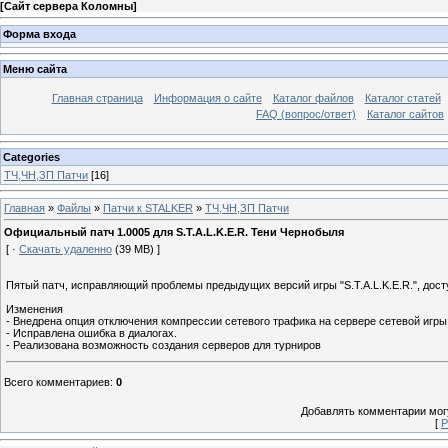
[
Сайт сервера Коломны
]
Форма входа
Меню сайта
Главная страница
Информация о сайте
Каталог файлов
Каталог статей
FAQ (вопрос/ответ)
Каталог сайтов
Categories
ТЧ,ЧН,ЗП Патчи
[16]
Главная
»
Файлы
»
Патчи к STALKER
»
ТЧ,ЧН,ЗП Патчи
Официальный патч 1.0005 для S.T.A.L.K.E.R. Тени Чернобыля
[ ·
Скачать удаленно
(39 MB) ]
Пятый патч, исправляющий проблемы предыдущих версий игры "S.T.A.L.K.E.R.", дост
Изменения
- Внедрена опция отключения компрессии сетевого трафика на сервере сетевой игры
- Исправлена ошибка в диалогах.
- Реализована возможность создания серверов для турниров
Всего комментариев
:
0
Добавлять комментарии могу
[
Р