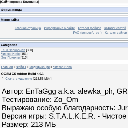
[
Сайт сервера Коломны
]
Форма входа
Меню сайта
Главная страница
Информация о сайте
Каталог файлов
Каталог статей
FAQ (вопрос/ответ)
Каталог сайтов
Categories
Тени Чернобыля
[390]
Чистое Небо
[151]
Зов Припяти
[313]
Главная
»
Файлы
»
Модификации
»
Чистое Небо
OGSM CS Addon Build 4.0.1
[ ·
Скачать удаленно
(213.56 Mb) ]
Автор: EnTaGgg a.k.a. alewka_ph, G
Тестирование: Zo_Om
Выражаю особую благодарность: Jur
Версия игры: S.T.A.L.K.E.R. - Чисто
Размер: 213 МБ