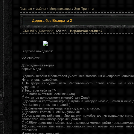
Главная
»
Файлы
»
Модификации
»
Зов Припяти
Дорога без Возврата 2
·
СКАЧАТЬ (Download)
120 МВ
Нерабочая ссылка?
В архиве находятся:
>>Setup.exe
Долгожданная вторая
версия мода
В данной версии я попытался учесть все замечания и исправить ошибки
Ну а теперь подробнее:
1)На дворе середина лета. Растительность стала яркой, но в ос
удручающе
2)Текстуры неба из ТЧ
3)За вами охотятся наёмники(Alfa)
4)Мутантов по-прежнему много(Crazy Zone)
5)Добавлена карточная игра, сыграть в которую можно, нажав в окне 
(Antdiablon-у огромное спасибо)
6)Добавленны новые модели и визуалы сталкеров.
7)Добавлен костюм «Тёмный убийца»
8)Аномалии нестабильны. Иногда они приобретают чудовищную силу, 
Кроме того, они иногда перемещаются.
9)«СЕВА» единственный костюм, в котором можно пройти через аномал
10)Большинство квестовых персонажей носят новые костюмы, иног
сталкеров.
И много других мелочей.