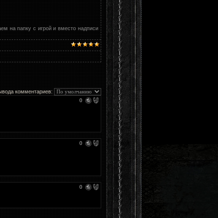
ем на папку с игрой и вместо надписи
ывода комментариев:
0
0
0