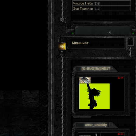
Чистое Небо
[151]
Зов Припяти
[313]
Мини-чат