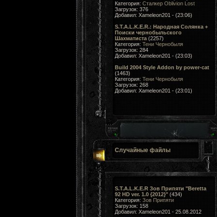
Категория:
Сталкер Oblivion Lost
Загрузок: 376
Добавил: Xameleon201 - (23:06)
S.T.A.L.K.E.R.: Народная Солянка +
Поиски чернобыльского
Шахматиста
(2257)
Категория:
Тени Чернобыля
Загрузок: 284
Добавил: Xameleon201 - (23:03)
Build 2004 Style Addon by power-cat
(1463)
Категория:
Тени Чернобыля
Загрузок: 268
Добавил: Xameleon201 - (23:01)
Случайные файлы
S.T.A.L.K.E.R Зов Припяти "Beretta
92 HD ver. 1.0 {2012}"
(434)
Категория:
Зов Припяти
Загрузок: 158
Добавил: Xameleon201 - 25.08.2012