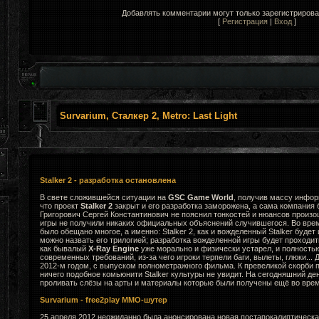
Добавлять комментарии могут только зарегистриров
[
Регистрация
|
Вход
]
Survarium, Сталкер 2, Metro: Last Light
Stalker 2 - разработка остановлена
В свете сложившейся ситуации на
GSC Game World
, получив массу инфор
что проект
Stalker 2
закрыт и его разработка заморожена, а сама компания 
Григорович Сергей Константинович не пояснил тонкостей и нюансов произ
игры не получили никаких официальных объяснений случившегося. Во вре
было обещано многое, а именно: Stalker 2, как и вожделенный Stalker будет
можно назвать его трилогией; разработка вожделенной игры будет проходи
как бывалый
X-Ray Engine
уже морально и физически устарел, и полность
современных требований, из-за чего игроки терпели баги, вылеты, глюки... 
2012-м годом, с выпуском полнометражного фильма. К превеликой скорби
ничего подобное комьюнити Stalker культуры не увидит. На сегодняшний де
проливать слёзы на арты и материалы которые были получены ещё во врем
Survarium - free2play MMO-шутер
25 апреля 2012 неожиданно была анонсирована новая постапокалиптическа