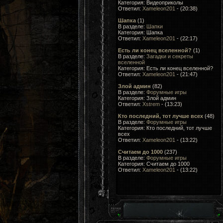
Категория: Видеоприколы
Ответил:
Xameleon201
- (20:38)
Шапка
(1)
В разделе:
Шапки
Категория: Шапка
Ответил:
Xameleon201
- (22:17)
Есть ли конец вселенной?
(1)
В разделе:
Загадки и секреты
вселенной
Категория: Есть ли конец вселенной?
Ответил:
Xameleon201
- (21:47)
Злой админ
(82)
В разделе:
Форумные игры
Категория: Злой админ
Ответил:
Xstrem
- (13:23)
Кто последний, тот лучше всеx
(48)
В разделе:
Форумные игры
Категория: Кто последний, тот лучше
всеx
Ответил:
Xameleon201
- (13:22)
Считаем до 1000
(237)
В разделе:
Форумные игры
Категория: Считаем до 1000
Ответил:
Xameleon201
- (13:22)