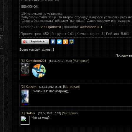
!!!ВАЖНО!!!
1)Инструкция по установке:
Запускаем файл Setup. На второй странице в адресе установки указыва
"Дорога без возврата" вбиваем "gamedata". Далее следуем инструкциям.
Категория
:
Зов Припяти
|
Добавил
:
Xameleon201
Просмотров
:
452
|
Загрузок
:
141
|
Комментарии
:
3
|
Рейтинг
:
5.0
/
1
Поделиться…
Всего комментариев
:
3
Порядок в
[3]
Xameleon201
[
Материал
]
(13.04.2012 16:31)
[2]
Xstrem
[
Материал
]
(13.04.2012 15:21)
Скачай!!! И посмотри)))))
[1]
DoBer
[
Материал
]
(03.04.2012 15:22)
Что за мод?!