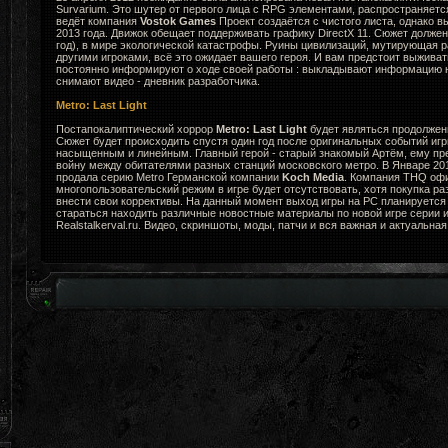
Survarium. Это шутер от первого лица с RPG элементами, распространяется к
ведёт компания
Vostok Games
Проект создаётся с чистого листа, однако в
2013 года. Движок обещает поддерживать графику DirectX 11. Сюжет долже
год), в мире экологической катастрофы. Руины цивилизаций, мутирующая ра
другими игроками, всё это ожидает вашего героя. И вам предстоит выживат
постоянно информируют о ходе своей работы : выкладывают информацию н
снимают видео - дневник разработчика.
Metro: Last Light
Постапокалиптический хоррор
Metro: Last Light
будет являться продолжени
Сюжет будет происходить спустя один год после оригинальных событий игр
насыщенным и линейным. Главный герой - старый знакомый Артём, ему пр
войну между обитателями разных станций московского метро. В Январе 2
продала серию Metro Германской компании
Koch Media
. Компания THQ офи
многопользовательский режим в игре будет отсутствовать, хотя покупка ра
внести свои коррективы. На данный момент выход игры на PC планируется 
стараться находить различные новостные материалы по новой игре серии и
Realstalkerval.ru. Видео, скриншоты, моды, патчи и вся важная и актуальна