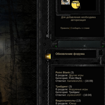
Для добавления необходима
авторизация
Правила
|
Сообщить о спаме
Обновление форума
Point Blank
(3)
В разделе:
Другие игры
Категория: Point Blank
Ответил:
Xameleon201
- (16:09)
Трейдинг
(3)
В разделе:
Форумные игры
Категория: Трейдинг
Ответил:
ziyekore437
- (16:04)
Видеоприколы
(13)
В разделе:
Юмор