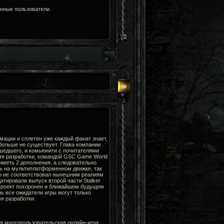
анные пользователи.
мации и сплетен уже каждый фанат знает,
больше не существует. Глава компании
ошедшего, и комьюнити с почитателями
мя разработки, командой GSC Game World
 иметь 2 дополнения, а следовательно
ть на мультиплатформенном движке, так
ю не соответствовал нынешним реалиям
Датировали выпуск второй части Stalker
 проект похоронен и ближайшем будущем
нь все ожидатели игры могут только
я разработки.
я многопользовательская онлайн-игра