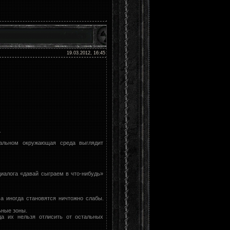
19.03.2012, 16:45
.
тальном окружающая среда выглядит
диалога «давай сыграем в что-нибудь»
а иногда становятся ничтожно слабы.
ьные зоны.
да их нельзя отлисить от остальных