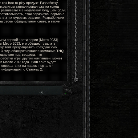
ак free-to-play продукт. Разработку
ыход игры запланирован уже на конец
н развиваться в недалёком будущем (2026
стительность, стаи паразитов, борьба с
ь в этих суровых реалиях. Разработчики
а своём официальном сайте, а также
ем первой части серии (Metro 2033).
ы Metro 2033, его обещают сделать
едстоит предотвратить гражданскую
013 года обанкротившаяся компания
THQ
циально подтвердила, что
зработки игры другой компанией, может
в Марте 2013 года. Наш сайт будет
 освещать их на нашем портале -
я информация по Сталкер 2.