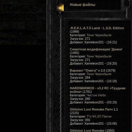
Новые файлы
.R.E.K.L.A.T.S Land - L.S.D. Edition
(1988)
Категория:
Тени Чернобыля
Загрузок: 271
Добавил: Xameleon201 - (16:21)
Сюжетная модификация 'Диана'
(1465)
Категория:
Тени Чернобыля
Загрузок: 271
Добавил: Xameleon201 - (16:20)
Вариант "Омега" v 2.0
(1679)
Категория:
Тени Чернобыля
Загрузок: 284
Добавил: Xameleon201 - (16:18)
HARDWARMOD - v3.2 RC «Трудная
война»
(1781)
Категория:
Чистое Небо
Загрузок: 280
Добавил: Xameleon201 - (03:19)
Oblivion Lost Remake Патч 1.1
(2115)
Категория:
ТЧ,ЧН,ЗП Патчи
Загрузок: 355
Добавил: Xameleon201 - (15:06)
Oblivion Lost Remake
(1850)