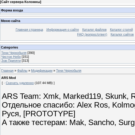
[
Сайт сервера Коломны
]
Форма входа
Меню сайта
Главная страница
Информация о сайте
Каталог файлов
Каталог статей
FAQ (вопрос/ответ)
Каталог сайтов
Categories
Тени Чернобыля
[390]
Чистое Небо
[151]
Зов Припяти
[313]
Главная
»
Файлы
»
Модификации
»
Тени Чернобыля
ARS Mod
[ ·
Скачать удаленно
(107.44 MB) ]
ARS Team: Xmk, Marked119, Skunk, Rv
Отдельное спасибо: Alex Ros, Kolmogo
Руся, [PROTOTYPE]
А также тестерам: Mak, Sancho, Sur