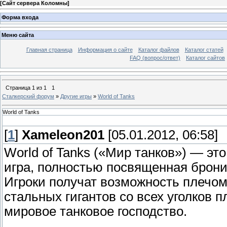
[
Сайт сервера Коломны
]
Форма входа
Меню сайта
Главная страница
Информация о сайте
Каталог файлов
Каталог статей
FAQ (вопрос/ответ)
Каталог сайтов
Страница
1
из
1
1
Сталкерский форум
»
Другие игры
»
World of Tanks
World of Tanks
[
1
]
Xameleon201
[05.01.2012, 06:58]
World of Tanks («Мир танков») — эт
игра, полностью посвященная брон
Игроки получат возможность плечом
стальных гигантов со всех уголков 
мировое танковое господство.