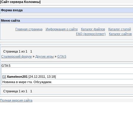
[
Сайт сервера Коломны
]
Форма входа
Меню сайта
Главная страница
Информация о сайте
Каталог файлов
Каталог статей
FAQ (вопрос/ответ)
Каталог сайтов
Страница
1
из
1
1
Сталкерский форум
»
Другие игры
»
GTA 5
GTA 5
[
1
]
Xameleon201
[24.12.2011, 13:18]
Новинка в мире гта. Обсуждаем.
Страница
1
из
1
1
Полная версия сайта