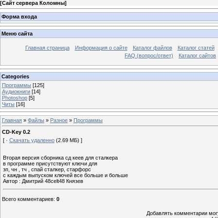
[
Сайт сервера Коломны
]
Форма входа
Меню сайта
Главная страница
Информация о сайте
Каталог файлов
Каталог статей
FAQ (вопрос/ответ)
Каталог сайтов
Categories
Программы
[125]
Аудиокниги
[14]
Photoshop
[5]
Читы
[16]
Главная
»
Файлы
»
Разное
»
Программы
СD-Key 0.2
[ ·
Скачать удаленно
(2.69 МБ) ]
Вторая версия сборника сд кеев для сталкера
в программе присутствуют ключи для
зп, чн , тч , спай сталкер, старфорс
с каждым выпуском ключей все больше и больше
Автор : Дмитрий 48celt48 Князев
Всего комментариев
:
0
Добавлять комментарии могу