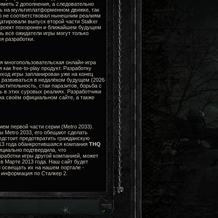
 иметь 2 дополнения, а следовательно
ть на мультиплатформенном движке, так
ю не соответствовал нынешним реалиям
Датировали выпуск второй части Stalker
 проект похоронен и ближайшем будущем
нь все ожидатели игры могут только
я разработки.
я многопользовательская онлайн-игра
ак free-to-play продукт. Разработку
ыход игры запланирован уже на конец
н развиваться в недалёком будущем (2026
стительность, стаи паразитов, борьба с
ь в этих суровых реалиях. Разработчики
а своём официальном сайте, а также
ем первой части серии (Metro 2033).
ы Metro 2033, его обещают сделать
едстоит предотвратить гражданскую
013 года обанкротившаяся компания
THQ
циально подтвердила, что
зработки игры другой компанией, может
в Марте 2013 года. Наш сайт будет
 освещать их на нашем портале -
я информация по Сталкер 2.