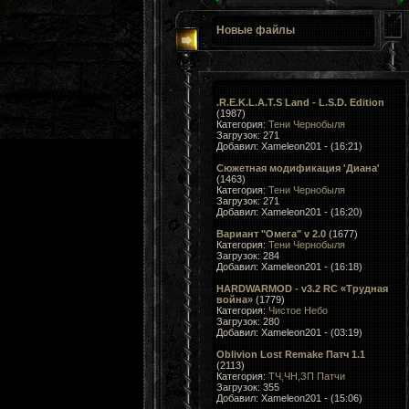
Новые файлы
.R.E.K.L.A.T.S Land - L.S.D. Edition
(1987)
Категория:
Тени Чернобыля
Загрузок: 271
Добавил: Xameleon201 - (16:21)
Сюжетная модификация 'Диана'
(1463)
Категория:
Тени Чернобыля
Загрузок: 271
Добавил: Xameleon201 - (16:20)
Вариант "Омега" v 2.0
(1677)
Категория:
Тени Чернобыля
Загрузок: 284
Добавил: Xameleon201 - (16:18)
HARDWARMOD - v3.2 RC «Трудная
война»
(1779)
Категория:
Чистое Небо
Загрузок: 280
Добавил: Xameleon201 - (03:19)
Oblivion Lost Remake Патч 1.1
(2113)
Категория:
ТЧ,ЧН,ЗП Патчи
Загрузок: 355
Добавил: Xameleon201 - (15:06)