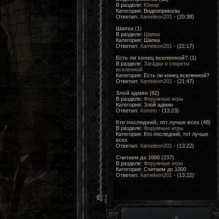
В разделе:
Юмор
Категория: Видеоприколы
Ответил:
Xameleon201
- (20:38)
Шапка
(1)
В разделе:
Шапки
Категория: Шапка
Ответил:
Xameleon201
- (22:17)
Есть ли конец вселенной?
(1)
В разделе:
Загадки и секреты
вселенной
Категория: Есть ли конец вселенной?
Ответил:
Xameleon201
- (21:47)
Злой админ
(82)
В разделе:
Форумные игры
Категория: Злой админ
Ответил:
Xstrem
- (13:23)
Кто последний, тот лучше всеx
(48)
В разделе:
Форумные игры
Категория: Кто последний, тот лучше
всеx
Ответил:
Xameleon201
- (13:22)
Считаем до 1000
(237)
В разделе:
Форумные игры
Категория: Считаем до 1000
Ответил:
Xameleon201
- (13:22)