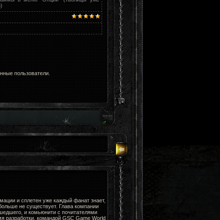
)
анные пользователи.
мации и сплетен уже каждый фанат знает,
больше не существует. Глава компании
ошедшего, и комьюнити с почитателями
мя разработки, командой GSC Game World