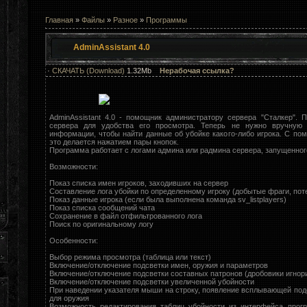
Главная
»
Файлы
»
Разное
»
Программы
AdminAssistant 4.0
·
СКАЧАТЬ (Download)
1.32Mb
Нерабочая ссылка?
AdminAssistant 4.0 - помощник администратору сервера "Сталкер". 
сервера для удобства его просмотра. Теперь не нужно вручную
информации, чтобы найти данные об убойке какого-либо игрока. С п
это делается нажатием пары кнопок.
Программа работает с логами админа или радмина сервера, запущенного
Возможности:
Показ списка имен игроков, заходивших на сервер
Составление лога убойки по определенному игроку (добытые фраги, пот
Показ данные игрока (если была выполнена команда sv_listplayers)
Показ списка сообщений чата
Cохранение в файл отфильтрованного лога
Поиск по оригинальному логу
Особенности:
Выбор режима просмотра (таблица или текст)
Включение/отключение подсветки имен, оружия и параметров
Включение/отключение подсветки составных патронов (дробовики игнор
Включение/отключение подсветки увеличенной убойности
При наведении указателя мыши на строку, появление всплывающей по
для оружия
Возможность редактирования таблиц убойности из интерфейса про