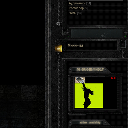
Аудиокниги
[14]
Photoshop
[5]
Читы
[16]
Мини-чат