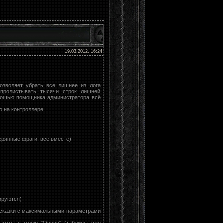
19.03.2012, 16:24
Позволяет убрать все лишнее из лога
 пролистывать тысячи строк лишней
омощью помощника администратора всё
 на контроллере.
ерянные фраги, всё вместе)
ируются)
дсказки с максимальными параметрами
граммы в меню "Опции" (таблицы уже