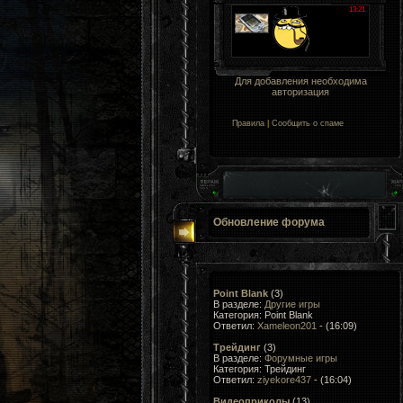
Для добавления необходима
авторизация
Правила
|
Сообщить о спаме
Обновление форума
Point Blank
(3)
В разделе:
Другие игры
Категория: Point Blank
Ответил:
Xameleon201
- (16:09)
Трейдинг
(3)
В разделе:
Форумные игры
Категория: Трейдинг
Ответил:
ziyekore437
- (16:04)
Видеоприколы
(13)