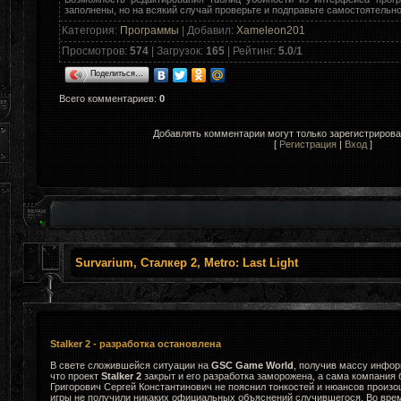
заполнены, но на всякий случай проверьте и подправьте самостоятельно
Категория
:
Программы
|
Добавил
:
Xameleon201
Просмотров
:
574
|
Загрузок
:
165
|
Рейтинг
:
5.0
/
1
Поделиться…
Всего комментариев
:
0
Добавлять комментарии могут только зарегистриров
[
Регистрация
|
Вход
]
Survarium, Сталкер 2, Metro: Last Light
Stalker 2 - разработка остановлена
В свете сложившейся ситуации на
GSC Game World
, получив массу инфор
что проект
Stalker 2
закрыт и его разработка заморожена, а сама компания 
Григорович Сергей Константинович не пояснил тонкостей и нюансов произ
игры не получили никаких официальных объяснений случившегося. Во вре