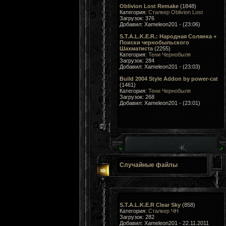
Oblivion Lost Remake
(1848)
Категория:
Сталкер Oblivion Lost
Загрузок: 376
Добавил: Xameleon201 - (23:06)
S.T.A.L.K.E.R.: Народная Солянка +
Поиски чернобыльского
Шахматиста
(2255)
Категория:
Тени Чернобыля
Загрузок: 284
Добавил: Xameleon201 - (23:03)
Build 2004 Style Addon by power-cat
(1461)
Категория:
Тени Чернобыля
Загрузок: 268
Добавил: Xameleon201 - (23:01)
Случайные файлы
S.T.A.L.K.E.R Clear Sky
(858)
Категория:
Сталкер ЧН
Загрузок: 282
Добавил: Xameleon201 - 22.11.2011