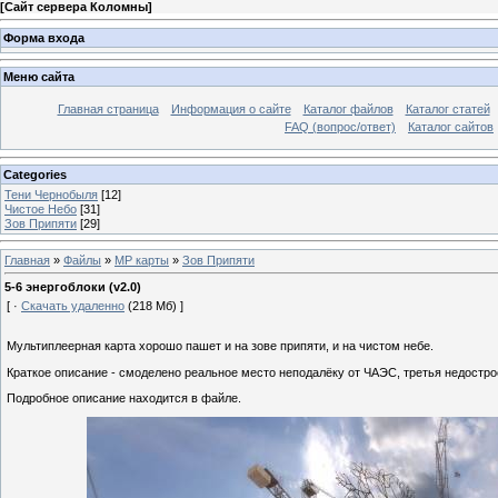
[
Сайт сервера Коломны
]
Форма входа
Меню сайта
Главная страница
Информация о сайте
Каталог файлов
Каталог статей
FAQ (вопрос/ответ)
Каталог сайтов
Categories
Тени Чернобыля
[12]
Чистое Небо
[31]
Зов Припяти
[29]
Главная
»
Файлы
»
МР карты
»
Зов Припяти
5-6 энергоблоки (v2.0)
[ ·
Скачать удаленно
(218 Мб) ]
Мультиплеерная карта хорошо пашет и на зове припяти, и на чистом небе.
Краткое описание - смоделено реальное место неподалёку от ЧАЭС, третья недостро
Подробное описание находится в файле.