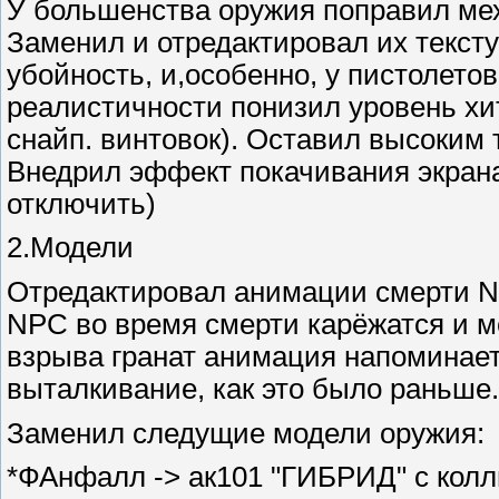
У большенства оружия поправил ме
Заменил и отредактировал их текст
убойность, и,особенно, у пистолето
реалистичности понизил уровень хи
снайп. винтовок). Оставил высоким 
Внедрил эффект покачивания экрана
отключить)
2.Модели
Отредактировал анимации смерти N
NPC во время смерти карёжатся и м
взрыва гранат анимация напоминает
выталкивание, как это было раньше.
Заменил следущие модели оружия:
*ФАнфалл -> ак101 "ГИБРИД" с кол