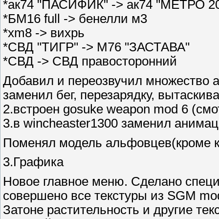
*ак74 "ПАСИФИК" -> ак74 "МЕТРО 2
*БМ16 full -> бенелли м3
*xm8 -> вихрь
*СВД "ТИГР" -> М76 "ЗАСТАВА"
*СВД -> СВД правосторонний
Добавил и переозвучил множество а
заменил бег, перезарядку, вытаскив
2.встроен gosuke weapon mod 6 (смо
3.в wincheaster1300 заменил анима
Поменял модель альфовцев(кроме к
3.Графика
Новое главное меню. Сделано спец
совершено все текстуры из SGM mod. 
Затоне растительность и другие тек