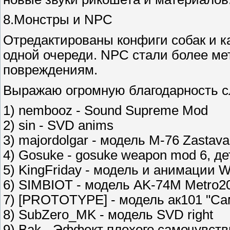
8.Монстры и NPC
Отредактированы конфиги собак и к
одной очереди. NPC стали более мет
повреждениям.
Выражаю огромную благодарность 
1) nembooz - Sound Supreme Mod
2) sin - SVD anims
3) majordolgar - модель M-76 Zastav
4) Gosuke - gosuke weapon mod 6, д
5) KingFriday - модель и анимации W
6) SIMBIOT - модель AK-74M Metro2
7) [PROTOTYPE] - модель ак101 "Са
8) SubZero_MK - модель SVD right
9) Bak - Эффект плохого самочувст