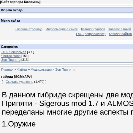
[
Сайт сервера Коломны
]
Форма входа
Меню сайта
Главная страница
Информация о сайте
Каталог файлов
Каталог статей
FAQ (вопрос/ответ)
Каталог сайтов
Categories
Тени Чернобыля
[390]
Чистое Небо
[151]
Зов Припяти
[313]
Главная
»
Файлы
»
Модификации
»
Зов Припяти
гибрид [SGM+APv]
[ ·
Скачать удаленно
(1.4Гб) ]
В данном гибриде скрещены две мод
Припяти - Sigerous mod 1.7 и ALMO
переделаны многие другие аспекты г
1.Оружие