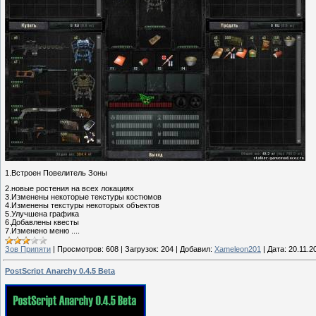
1.Встроен Повелитель Зоны
2.новые ростения на всех локациях
3.Изменены некоторые текстуры костюмов
4.Изменены текстуры некоторых объектов
5.Улучшена графика
6.Добавлены квесты
7.Изменено меню ....
Зов Припяти
|
Просмотров:
608
|
Загрузок:
204
|
Добавил:
Xameleon201
|
Дата:
20.11.2
PostScript Anarchy 0.4.5 Beta