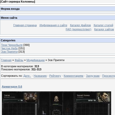
[
Сайт сервера Коломны
]
Форма входа
Меню сайта
Главная страница
Информация о сайте
Каталог файлов
Каталог статей
FAQ (вопрос/ответ)
Каталог сайтов
Categories
Тени Чернобыля
[390]
Чистое Небо
[151]
Зов Припяти
[313]
Главная
»
Файлы
»
Модификации
» Зов Припяти
В категории материалов
:
313
Показано материалов
:
311-313
Сортировать по
:
Дате
·
Названию
·
Рейтингу
·
Комментариям
·
Загрузкам
·
Просмот
Армагедон 0.6