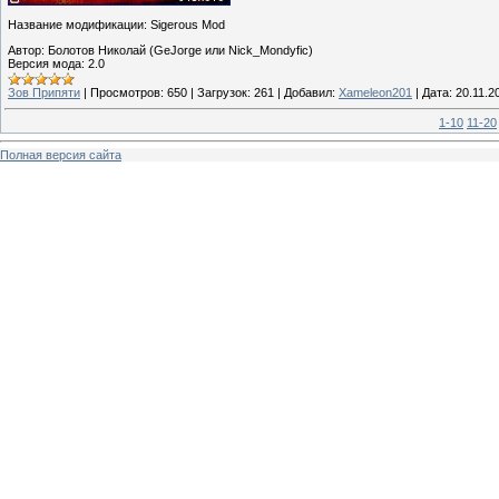
Название модификации: Sigerous Mod
Автор: Болотов Николай (GeJorge или Nick_Mondyfic)
Версия мода: 2.0
Зов Припяти
|
Просмотров:
650
|
Загрузок:
261
|
Добавил:
Xameleon201
|
Дата:
20.11.2
1-10
11-20
Полная версия сайта