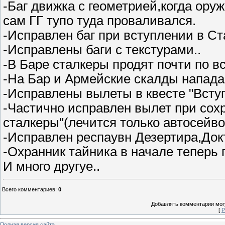
-Баг движка с геометрией,когда ору
сам ГГ тупо туда проваливался.
-Исправлен баг при вступлении в Ст
-Исправлены баги с текстурами..
-В Баре сталкеры продят почти по в
-На Бар и Армейские скалды напада
-Исправлены вылеты в квесте "Всту
-Частично исправлен вылет при сохр
сталкеры"(лечится только автосейв
-Исправлен респаувн Дезертира,Док
-Охранник тайника в начале теперь 
И много другуе..
Всего комментариев
:
0
Добавлять комментарии могу
[
Р
Полная версия сайта