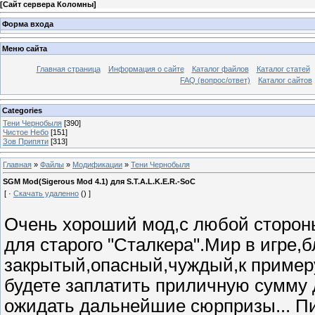
[
Сайт сервера Коломны
]
Форма входа
Меню сайта
Главная страница
Информация о сайте
Каталог файлов
Каталог статей
FAQ (вопрос/ответ)
Каталог сайтов
Categories
Тени Чернобыля
[390]
Чистое Небо
[151]
Зов Припяти
[313]
Главная
»
Файлы
»
Модификации
»
Тени Чернобыля
SGM Mod(Sigerous Mod 4.1) для S.T.A.L.K.E.R.-SoC
[ ·
Скачать удаленно
() ]
Очень хороший мод,с любой стороны
для старого "Сталкера".Мир в игре,
закрытый,опасный,чуждый,к примеру
будете заплатить приличную сумму д
ожидать дальнейшие сюрпризы... Пи