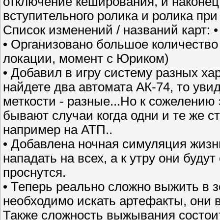
отключение кеширования, и наконец 
вступительного ролика и ролика при 
Список изменений / названий карт:
• Организовано большое количество 
локации, момент с Юриком)
• Добавил в игру систему разных ха
найдете два автомата АК-74, то уви
меткости - разные...Но к сожелению 
бывают случаи когда одни и те же ст
например на АТП..
• Добавлена ночная симуляция жизни
нападать на всех, а к утру они буду
проснутся.
• Теперь реально сложно выжить в з
необходимо искать артефакты, они в
Также сложность выжывания состоит 