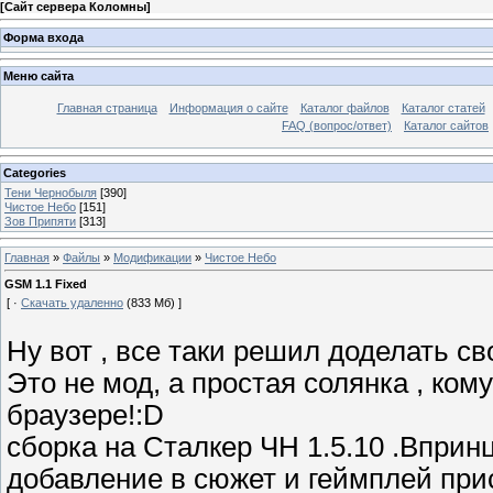
[
Сайт сервера Коломны
]
Форма входа
Меню сайта
Главная страница
Информация о сайте
Каталог файлов
Каталог статей
FAQ (вопрос/ответ)
Каталог сайтов
Categories
Тени Чернобыля
[390]
Чистое Небо
[151]
Зов Припяти
[313]
Главная
»
Файлы
»
Модификации
»
Чистое Небо
GSM 1.1 Fixed
[ ·
Скачать удаленно
(833 Мб) ]
Ну вот , все таки решил доделать св
Это не мод, а простая солянка , ком
браузере!:D
сборка на Сталкер ЧН 1.5.10 .Вприн
добавление в сюжет и геймплей при