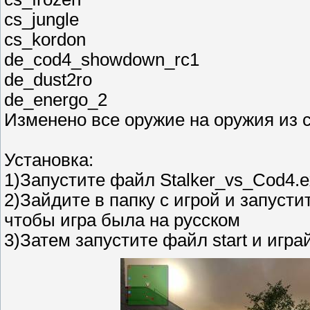
cs_jungle
cs_kordon
de_cod4_showdown_rc1
de_dust2ro
de_energo_2
Изменено все оружие на оружия из ст
Установка:
1)Запустите файл Stalker_vs_Cod4.e
2)Зайдите в папку с игрой и запусти
чтобы игра была на русском
3)Затем запустите файл start и игра