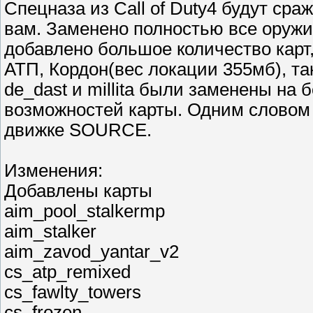
Спецназа из Call of Duty4 будут сра
вам. Заменено полностью все оружие н
добавлено большое количество карт,
АТП, Кордон(вес локации 355мб), та
de_dast и millita были заменены н
возможностей карты. Одним слово
движке SOURCE.
Изменения:
Добавлены карты
aim_pool_stalkermp
aim_stalker
aim_zavod_yantar_v2
cs_atp_remixed
cs_fawlty_towers
cs_frozen