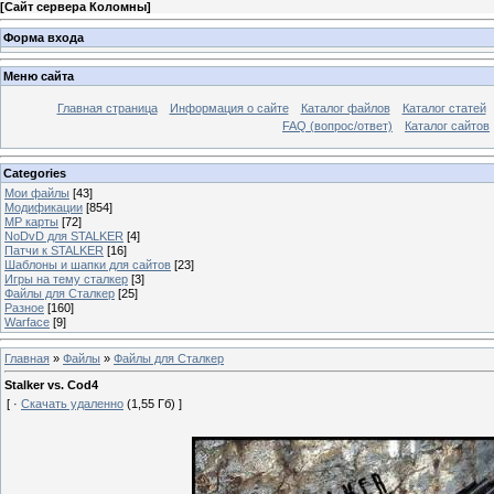
[
Сайт сервера Коломны
]
Форма входа
Меню сайта
Главная страница
Информация о сайте
Каталог файлов
Каталог статей
FAQ (вопрос/ответ)
Каталог сайтов
Categories
Мои файлы
[43]
Модификации
[854]
МР карты
[72]
NoDvD для STALKER
[4]
Патчи к STALKER
[16]
Шаблоны и шапки для сайтов
[23]
Игры на тему сталкер
[3]
Файлы для Сталкер
[25]
Разное
[160]
Warface
[9]
Главная
»
Файлы
»
Файлы для Сталкер
Stalker vs. Cod4
[ ·
Скачать удаленно
(1,55 Гб) ]