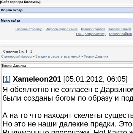
[
Сайт сервера Коломны
]
Форма входа
Меню сайта
Главная страница
Информация о сайте
Каталог файлов
Каталог статей
FAQ (вопрос/ответ)
Каталог сайтов
Страница
1
из
1
1
Сталкерский форум
»
Загадки и секреты вселенной
»
Теория Дарвина
Теория Дарвина
[
1
]
Xameleon201
[05.01.2012, 06:05]
Я обсялютно не согласен с Дарвино
были созданы богом по образу и по
А на то что находят скелеты сущест
Но это не наши далекие предки. Это 
Выдуманные пресонажи. Но! Както ж